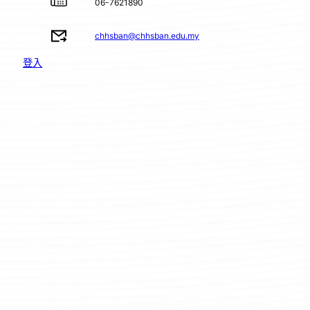
06-7621890
chhsban@chhsban.edu.my
登入