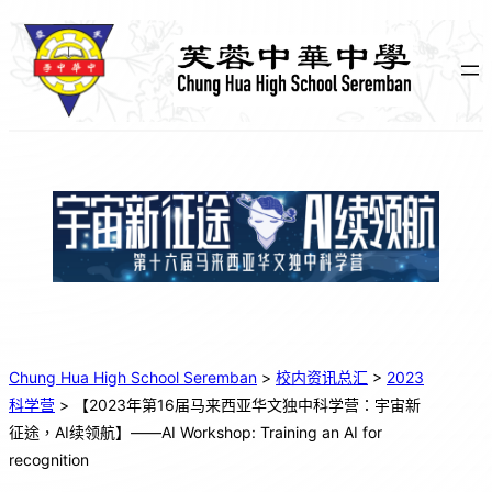
跳
至
主
要
內
容
Chung Hua High School Seremban
>
校内资讯总汇
>
2023
科学营
>
【2023年第16届马来西亚华文独中科学营：宇宙新
征途，AI续领航】——AI Workshop: Training an AI for
recognition