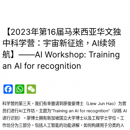
【2023年第16届马来西亚华文独
中科学营：宇宙新征途，AI续领
航】——AI Workshop: Training
an AI for recognition
F
W
W
a
h
e
科学营的第三天，我们有幸邀请到廖俊豪博士（Liew Jun Hao）为营
c
at
C
员们进行AI工作坊，主题为“Training an AI for recognition”（训练 AI
e
s
h
进行识别）。廖博士拥有新加坡国立大学博士以及工程学士学位。工
b
A
at
作坊分为三部分，包括人工智能的功能讲解，如何构建用于分类的人