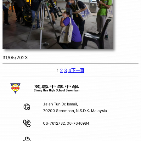
31/05/2023
1
2
3
4
下一頁
Jalan Tun Dr. Ismail,
70200 Seremban, N.S.D.K. Malaysia
06-7612782, 06-7646984