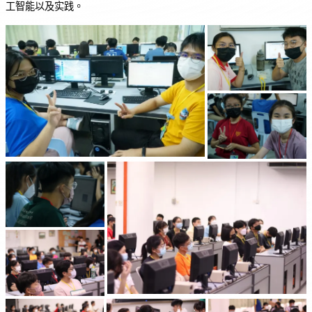
o
p
工智能以及实践。
o
p
k