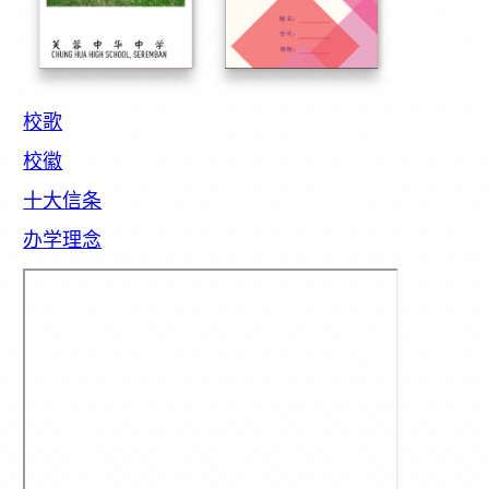
校歌
校徽
十大信条
办学理念