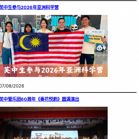
芙中生参与2026年亚洲科学营
07/08/2026
芙中管乐团60周年《奏花悦韵》圆满演出