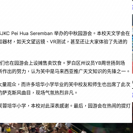
 Pei Hua Seremban 举办的中秋园游会。本校天文学会在
和器材，如天文望远镜、VR测试，甚至还让大家体验了先进的
生们也在园游会上设摊售卖饮食。罗白区州议员YB周世扬到场
所作出的努力，认为芙中是马来西亚推广天文知识的先锋之一。
大量观众，而许多培华小学毕业的芙中校友和师生也出席了此次
的萨克斯风曲目，现场气氛热烈非凡。
芙蓉培华小学，本校对此深表感谢。最后，园游会在热闹的提灯