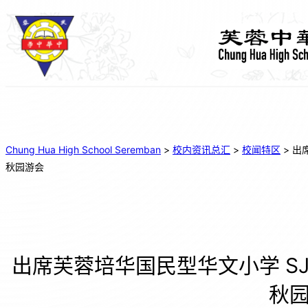
Chung Hua High School Seremban
>
校内资讯总汇
>
校闻特区
>
出席
秋园游会
出席芙蓉培华国民型华文小学 SJKC 
秋