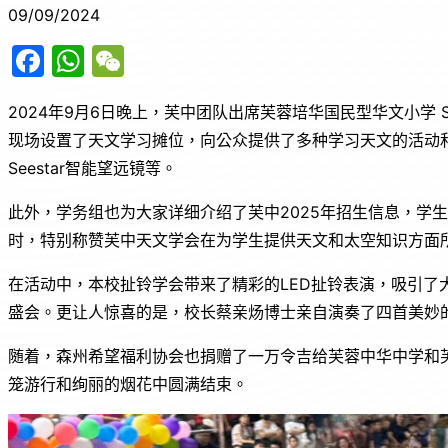
09/09/2024
F
W
W
a
h
e
2024年9月6日晚上，芙中团队出席芙蓉培华国民型华文小学 SJKC
c
at
C
现场设置了天文学习摊位，向公众提供了多种学习天文的活动
e
s
h
Seestar智能望远镜等。
b
A
at
o
p
此外，学务组也为大家详细介绍了芙中2025年招生信息，学
时，特别称赞芙中天文学会在为学生提供天文和太空知识方面
o
p
k
在活动中，本校扯铃学会带来了精彩的LED扯铃表演，吸引了
盛会。更让人惊喜的是，校长蔡亲炀博士亲自演奏了四首美妙
随着，森州希望福利协会也捐赠了一万令吉给芙蓉中华中学和
笼游行和绚丽的烟花中圆满结束。