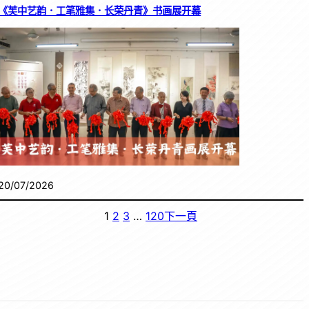
《芙中艺韵．工笔雅集．长荣丹青》书画展开幕
20/07/2026
1
2
3
…
120
下一頁