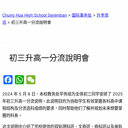
Chung Hua High School Seremban
>
国际事务处
>
升学资
讯
>
初三升高一分流說明會
初三升高一分流說明會
F
W
W
a
h
e
2024 年 5 月 8 日，本校教务处学务组为全体初三同学安排了 2025
c
at
C
年初三升高一分流说明。此说明目的为协助学生有效掌握各科高中课
e
s
h
程结构及分流选科成绩的要求，同时帮助他们了解并规划未来想要掌
b
A
at
握的科系。
o
p
这次说明中介绍了学校提供的双轨理科班、文商班、商科班以及单轨