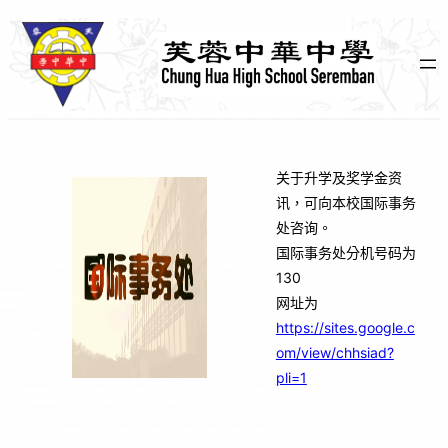
跳
至
主
要
內
容
关于升学及奖学金资
讯，可向本校国际事务
处咨询。
国际事务处分机号码为
130
网址为
https://sites.google.c
om/view/chhsiad?
pli=1