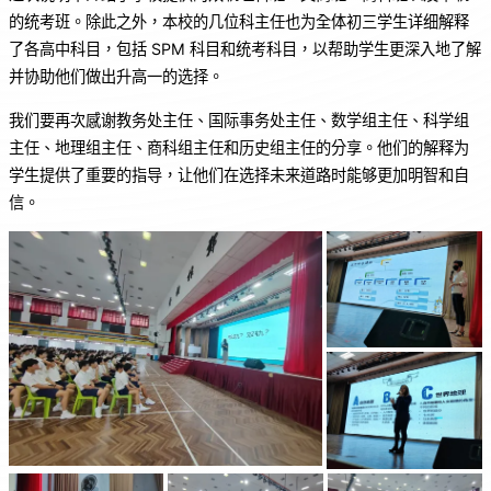
o
p
的统考班。除此之外，本校的几位科主任也为全体初三学生详细解释
k
了各高中科目，包括 SPM 科目和统考科目，以帮助学生更深入地了解
并协助他们做出升高一的选择。
我们要再次感谢教务处主任、国际事务处主任、数学组主任、科学组
主任、地理组主任、商科组主任和历史组主任的分享。他们的解释为
学生提供了重要的指导，让他们在选择未来道路时能够更加明智和自
信。