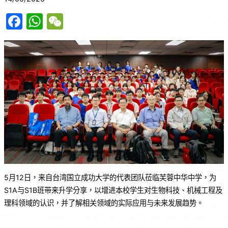
F
W
W
a
h
e
c
at
C
e
s
h
b
A
at
o
p
o
p
k
5月12日，来自台湾国立成功大学的代表团队莅临芙蓉中华中学，为
S1A与S1B班带来升学分享，以增进本校学生对生物科技、机械工程及
理科领域的认识，并了解相关领域的实际应用与未来发展趋势。