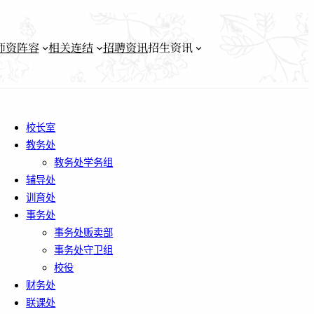
师资阵容
相关连结
招聘资讯
招生资讯
校长室
教务处
教务处学务组
辅导处
训育处
事务处
事务处贩卖部
事务处守卫组
校役
财务处
联课处