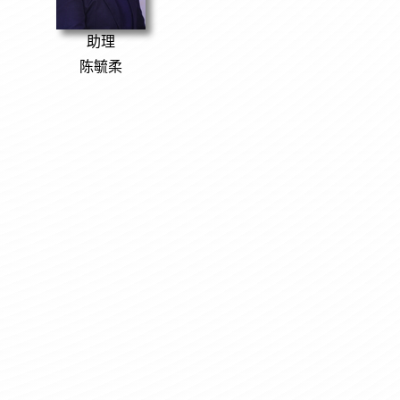
助理
陈毓柔