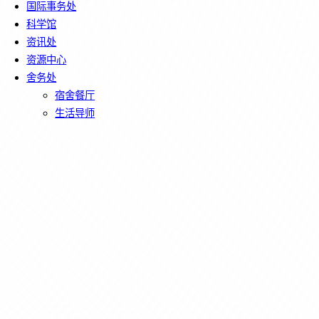
国际事务处
科学馆
资讯处
资源中心
舍务处
宿舍餐厅
生活导师