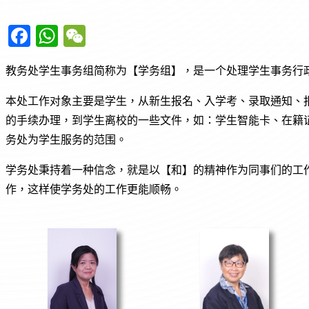
F
W
W
a
h
e
教务处学生事务组简称为【学务组】，是一个处理学生事务行
c
at
C
e
s
h
本处工作对象主要是学生，从新生报名、入学考、录取通知、
b
A
at
的手续办理，到学生离校的一些文件，如：学生智能卡、在籍
o
p
务处为学生服务的范围。
o
p
学务处秉持着一种信念，就是以【和】的精神作为同事们的工
k
作，这样使学务处的工作更能顺畅。