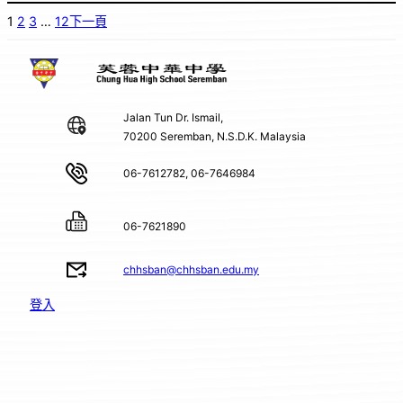
1
2
3
…
12
下一頁
Jalan Tun Dr. Ismail,
70200 Seremban, N.S.D.K. Malaysia
06-7612782, 06-7646984
06-7621890
chhsban@chhsban.edu.my
登入