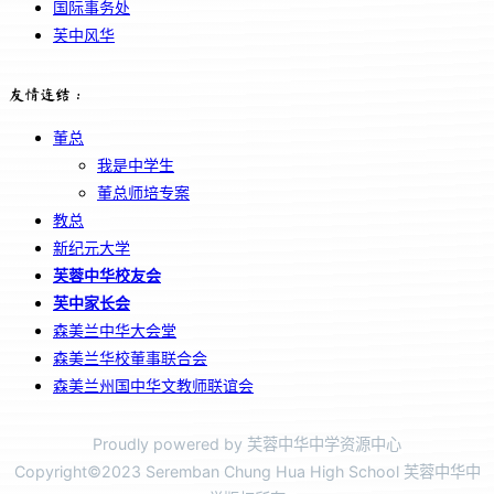
国际事务处
芙中风华
友情连结：
董总
我是中学生
董总师培专案
教总
新纪元大学
芙蓉中华校友会
芙中家长会
森美兰中华大会堂
森美兰华校董事联合会
森美兰州国中华文教师联谊会
Proudly powered by 芙蓉中华中学资源中心
Copyright©2023 Seremban Chung Hua High School 芙蓉中华中