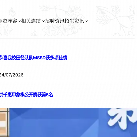
师资阵容
相关连结
招聘资讯
招生资讯
恭喜我校田径队队MSSD获多项佳绩
24/07/2026
洪千惠甲象棋公开赛获第5名