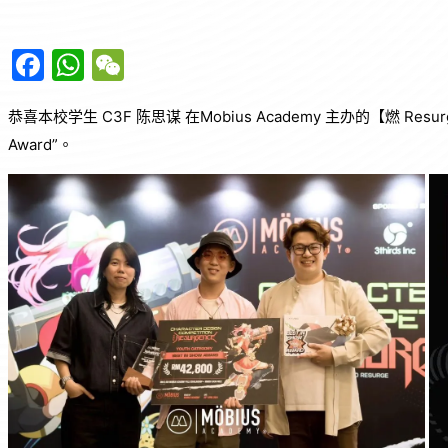
F
W
W
a
h
e
恭喜本校学生 C3F 陈思谋 在Mobius Academy 主办的【燃 Resurge
c
at
C
Award”。
e
s
h
b
A
at
o
p
o
p
k