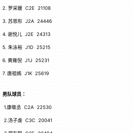
2. 罗采媛 C2E 21108
3. 苏恩彤 J2A 24446
4. 谢悦儿 J2E 24313
5. 朱泳裕 J1D 25215
6. 黄雍倪 J1J 25231
7. 唐祖嫣 J1K 25619
男队球员：
1.康敬丞 C2A 22530
2.汤子虔 C3C 20041