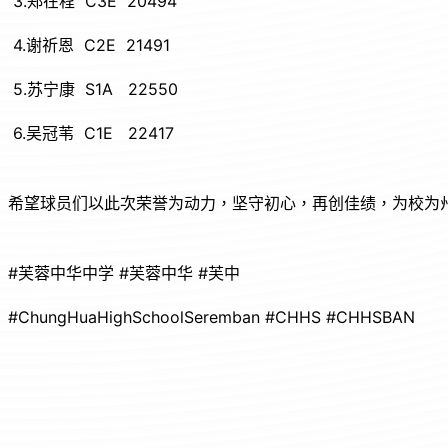
3.郑在程 C3E 20494
4.谢祈恩 C2E 21491
5.苏宁康 S1A 22550
6.吴冠苇 C1E 22417
希望球员们以此次荣誉为动力，坚守初心，再创佳绩，为校为
#芙蓉中华中学 #芙蓉中华 #芙中
#ChungHuaHighSchoolSeremban #CHHS #CHHSBAN