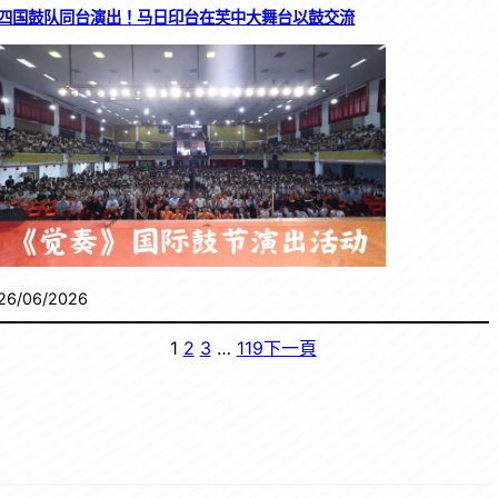
四国鼓队同台演出！马日印台在芙中大舞台以鼓交流
26/06/2026
1
2
3
…
119
下一頁