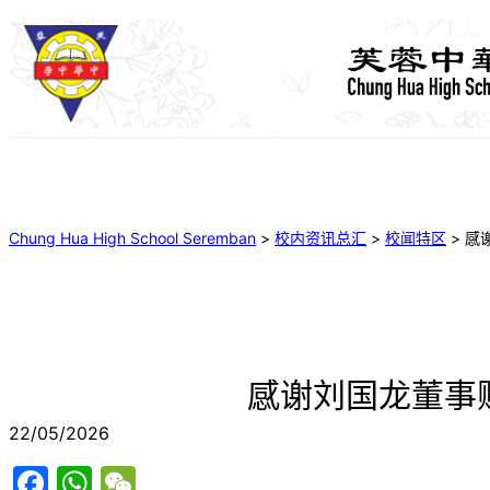
Chung Hua High School Seremban
>
校内资讯总汇
>
校闻特区
>
感
感谢刘国龙董事
22/05/2026
F
W
W