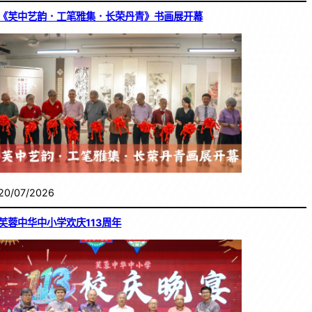
《芙中艺韵．工笔雅集．长荣丹青》书画展开幕
20/07/2026
芙蓉中华中小学欢庆113周年