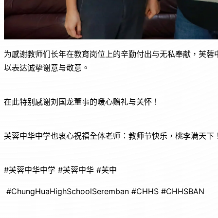
为感谢教师们长年在教育岗位上的辛勤付出与无私奉献，芙蓉
以表达诚挚谢意与敬意。
在此特别感谢刘国龙董事的暖心赠礼与关怀！
芙蓉中华中学也衷心祝福全体老师：教师节快乐，桃李满天下
#芙蓉中华中学 #芙蓉中华 #芙中
#ChungHuaHighSchoolSeremban #CHHS #CHHSBAN