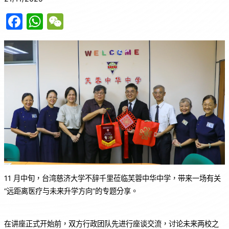
F
W
W
a
h
e
c
at
C
e
s
h
b
A
at
o
p
o
p
k
11 月中旬，台湾慈济大学不辞千里莅临芙蓉中华中学，带来一场有关
“远距离医疗与未来升学方向”的专题分享。
在讲座正式开始前，双方行政团队先进行座谈交流，讨论未来两校之