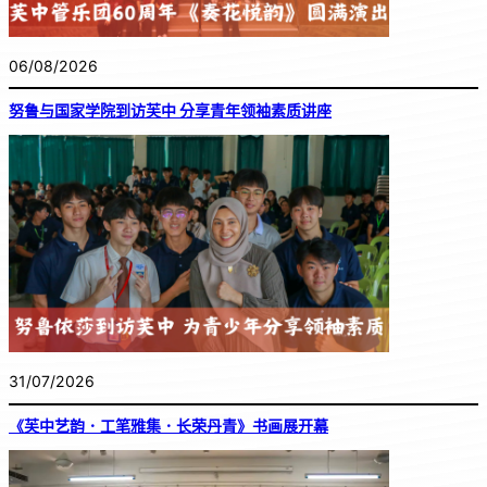
06/08/2026
努鲁与国家学院到访芙中 分享青年领袖素质讲座
31/07/2026
《芙中艺韵．工笔雅集．长荣丹青》书画展开幕