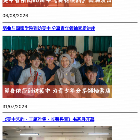
06/08/2026
努鲁与国家学院到访芙中 分享青年领袖素质讲座
31/07/2026
《芙中艺韵．工笔雅集．长荣丹青》书画展开幕