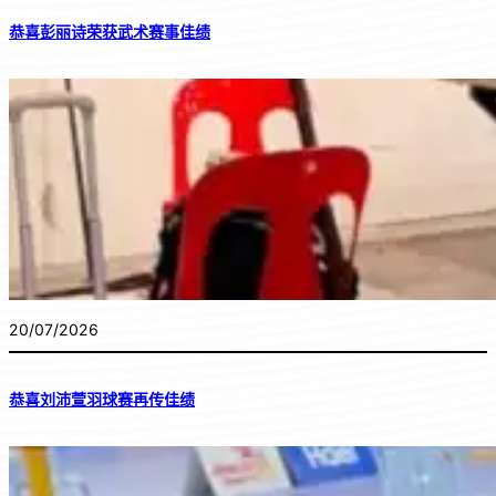
恭喜彭丽诗荣获武术赛事佳绩
20/07/2026
恭喜刘沛萱羽球赛再传佳绩