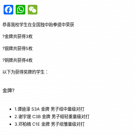
F
W
W
a
h
e
恭喜我校学生在全国独中跆拳道中荣获
c
at
C
e
s
h
?金牌共获得3枚
b
A
at
?银牌共获得5枚
o
p
?铜牌共获得4枚
o
p
以下为获得奖牌的学生：
k
金牌?
1.谭迪濠 S3A 金牌 男子组中量级对打
2.谢宇晟 C3B 金牌 男子組轻重量級对打
3.邓柏楠 C1E 金牌 男子组雏量级对打