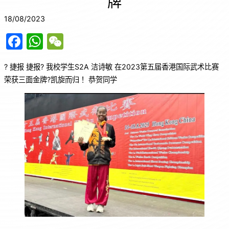
牌
18/08/2023
F
W
W
a
h
e
? 捷报 捷报? 我校学生S2A 洁诗敏 在2023第五届香港国际武术比赛
c
at
C
荣获三面金牌?凯旋而归！ 恭贺同学
e
s
h
b
A
at
o
p
o
p
k