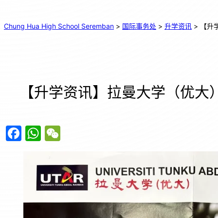
Chung Hua High School Seremban
>
国际事务处
>
升学资讯
>
【升
【升学资讯】拉曼大学（优大）
F
W
W
a
h
e
c
at
C
e
s
h
b
A
at
o
p