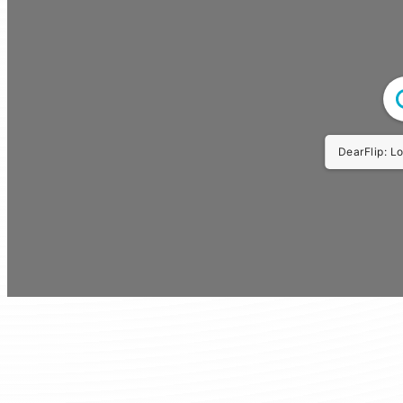
CROSS ORIGIN!!
Erro
https://new.chhsban.
content/uploads/2
%8D%87%E5%AD%A6
%AF%E3%80%91%E6
%E5%A4%A7%E5%A
%BC%98%E5%A4%A7
%E5%B9%B4%E6%A
%B8%8E%E7%BA%B
%80%E6%94%BE%E6%
Failed to fetch