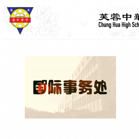
跳
至
主
要
內
容