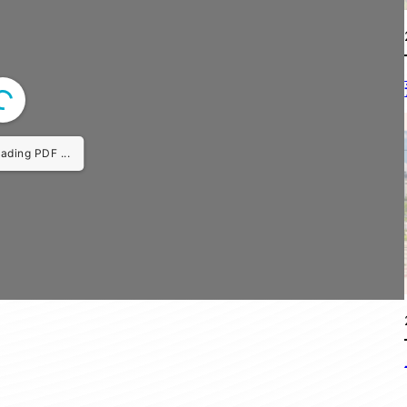
r: Cannot access file!
edu.my/wp-
023/03/%E3%80%90%E5
%E8%B5%84%E8%AE
%8B%89%E6%9B%BC
D%A6%EF%BC%88%E4
%EF%BC%892023-
0%A1%E5%9B%AD%E4
F%E4%B8%8A%E5%BC
97%A5.pdf