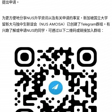
提出申请。
o
p
o
p
为更方便地分享NUS升学资讯以及有关申请的事宜，新加坡国立大学
k
留新大马独中生联谊会（NUS AMCISA）已创建了Telegram群组。有
兴趣了解或申请NUS的同学，可通过以下二维码或链接加入群组：