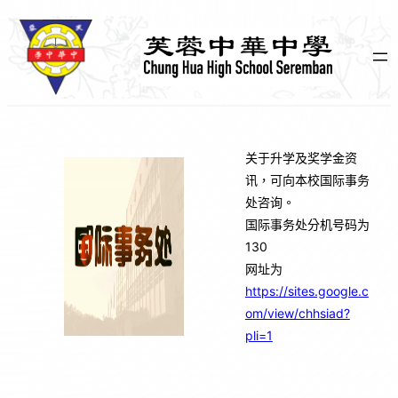
跳
至
主
要
內
容
关于升学及奖学金资
讯，可向本校国际事务
处咨询。
国际事务处分机号码为
130
网址为
https://sites.google.c
om/view/chhsiad?
pli=1