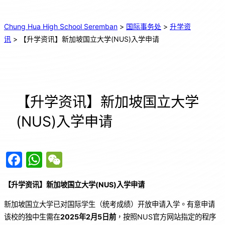
Chung Hua High School Seremban
>
国际事务处
>
升学资
讯
>
【升学资讯】新加坡国立大学(NUS)入学申请
【升学资讯】新加坡国立大学
(NUS)入学申请
F
W
W
a
h
e
【升学资讯】新加坡国立大学(NUS)入学申请
c
at
C
e
s
h
新加坡国立大学已对国际学生（统考成绩）开放申请入学。有意申请
该校的独中生需在
2025
年
2
月
5
日前
，按照NUS官方网站指定的程序
b
A
at