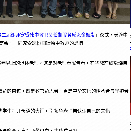
5第二届谢师宴暨独中教职员长期服务感恩金颁发
」仪式，芙蓉中
席宴会，一同感受这份回馈独中教师的恩情
25年以上的退休老师，这是对老师奉献青春，在华教前线燃烧自
教育的岗位，既是教书育人者，更是中华文化的传承者与守护者
代学生打开母语的大门，引领华裔子弟认识自己的文化
长与蜕变，直到两鬓斑白，才功成身退