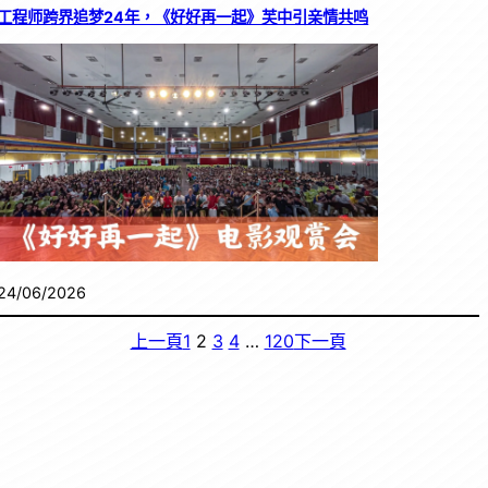
工程师跨界追梦24年，《好好再一起》芙中引亲情共鸣
24/06/2026
上一頁
1
2
3
4
…
120
下一頁