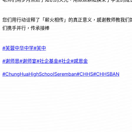
您们用行动诠释了「薪火相传」的真正意义，感谢教师教我们
们携手并行，传承接棒
#芙蓉中华中学
#芙中
#谢师恩
#谢师宴
#社企基金
#社企
#感恩金
#ChungHuaHighSchoolSeremban
#CHHS
#CHHSBAN