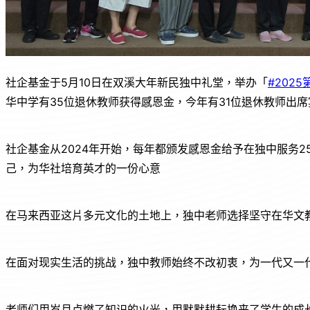
社企基金于5月10日在双溪大年新民独中礼堂，举办「
#202
华中学有35位退休教师获得感恩金，今年有31位退休教师出
社企基金从2024年开始，每年都颁发感恩金给予在独中服务
己，为华社培育英才的一份心意
在马来西亚这片多元文化的土地上，独中老师选择坚守在华文
在面对现实生活的挑战，独中教师始终不改初衷，为一代又一
老师们用岁月点燃了知识的火光，用默默耕耘换来了学生的成