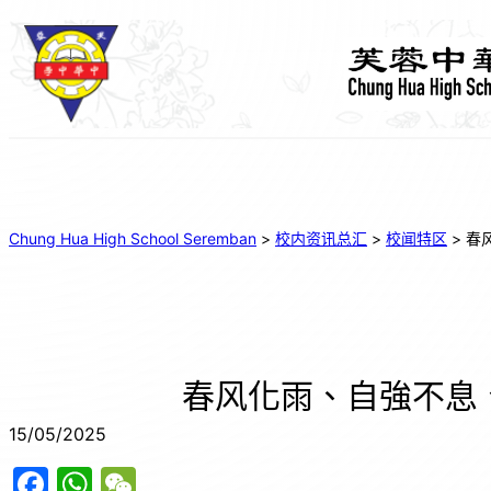
Chung Hua High School Seremban
>
校内资讯总汇
>
校闻特区
>
春
春风化雨、自強不息
15/05/2025
F
W
W