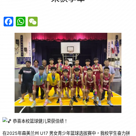
F
W
W
a
h
e
c
at
C
e
s
h
b
A
at
o
p
o
p
k
恭喜本校篮球健儿荣获佳绩！
在2025年森美兰州 U17 男女青少年篮球选拔赛中，我校学生奋力拼