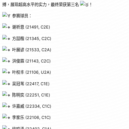
搏，展现超高水平的实力，最终荣获第三名
！
参赛球员：
谢祈恩 (21491, C2E)
方喆楷 (21345, C2C)
叶展谚 (21533, C2A)
洪俊霖 (21143, C2C)
叶权丰 (21106, U2A)
吴冠苇 (22417, C1E)
陈明奕 (22251, C1E)
许嘉威 (22334, C1C)
李家乐 (22106, C1C)
徐鸣泽 (22402, C1A)