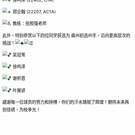
郑企翰 (22207, AC1A)
教练：张照强老师
此外，特别恭贺以下四位同学获选为 森州初选州手，迈向更高层次的
挑战！
吴冠苇
徐鸣泽
谢祈恩
叶展谚
感谢每一位球员的努力和拼搏，你们的汗水铸就了辉煌！期待未来再
创佳绩，为校争光！