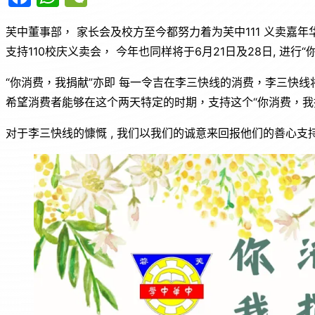
a
h
e
芙中董事部， 家长会及校方至今都努力着为芙中111 义卖嘉
c
at
C
支持110校庆义卖会， 今年也同样将于6月21日及28日, 进
e
s
h
b
A
at
“你消费，我捐献”亦即 每一令吉在李三快线的消费，李三快线将捐
o
p
希望消费者能够在这个两天特定的时期，支持这个“你消费，我捐
o
p
对于李三快线的慷慨 , 我们以我们的诚意来回报他们的善心支
k