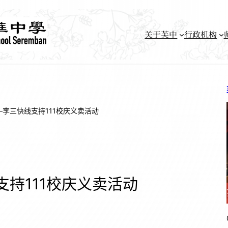
关于芙中
行政机构
–李三快线支持111校庆义卖活动
支持111校庆义卖活动