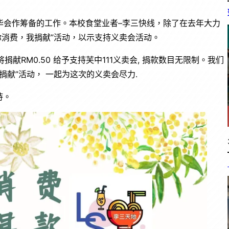
年华会作筹备的工作。本校食堂业者–李三快线，除了在去年大力
行“你消费，我捐献”活动，以示支持义卖会活动。
献RM0.50 给予支持芙中111义卖会, 捐款数目无限制。我们
献”活动， 一起为这次的义卖会尽力.
持。