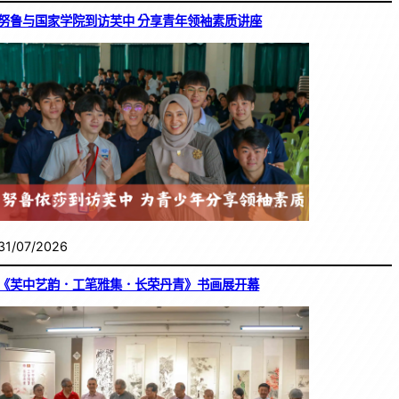
努鲁与国家学院到访芙中 分享青年领袖素质讲座
31/07/2026
《芙中艺韵．工笔雅集．长荣丹青》书画展开幕