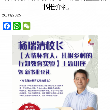
书推介礼
26/11/2025
F
W
W
a
h
e
c
at
C
e
s
h
b
A
at
o
p
o
p
k