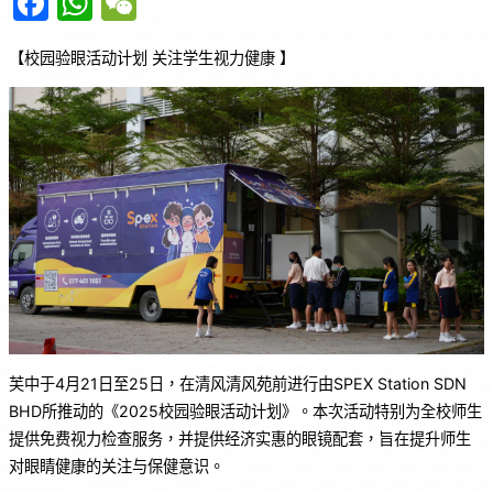
F
W
W
a
h
e
【校园验眼活动计划 关注学生视力健康 】
c
at
C
e
s
h
b
A
at
o
p
o
p
k
芙中于4月21日至25日，在清风清风苑前进行由SPEX Station SDN
BHD所推动的《2025校园验眼活动计划》。本次活动特别为全校师生
提供免费视力检查服务，并提供经济实惠的眼镜配套，旨在提升师生
对眼睛健康的关注与保健意识。