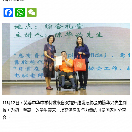
F
W
W
a
h
e
c
at
C
e
s
h
b
A
at
o
p
o
p
k
11月12日，芙蓉中华中学特邀来自双福升维发展协会的陈华兴先生到
校，为初一至高一的学生带来一场充满启发与力量的《爱回家》分享
会。