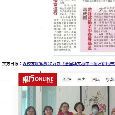
东方日报：
森校友联筹募20万办《全国华文独中三语演讲比赛