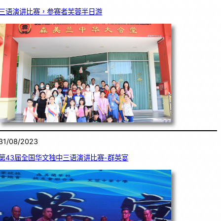
三语演讲比赛，参赛者芙蓉半日游
31/08/2023
第43届全国华文独中三语演讲比赛-群英宴