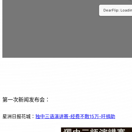
DearFlip: Loadi
第一次新闻发布会：
星洲日报花城：
独中三语演讲赛-经费不敷15万-吁捐助