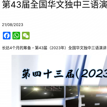
第43届全国华文独中三语
21/08/2023
F
W
W
a
h
e
长达4个月的筹备，第43届（2023年）全国华文独中三语演讲比
c
at
C
e
s
h
b
A
at
o
p
o
p
k