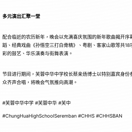
多元演出汇聚一堂
配合临近的农历新年，晚会以充满喜庆氛围的新年歌曲揭开序
蹈、经典戏曲《孙悟空三打白骨精》、粤剧、客家山歌等共1
彩的鼓艺、华乐演奏与街舞表演。
节目进行期间，芙蓉中华中学校长蔡亲炀博士以特别嘉宾身份
众齐声合唱，将晚会气氛推向高潮。
#芙蓉中华中学 #芙蓉中华 #芙中
#ChungHuaHighSchoolSeremban #CHHS #CHHSBAN