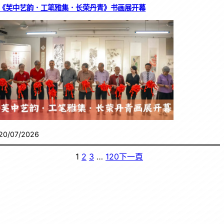
《芙中艺韵．工笔雅集．长荣丹青》书画展开幕
20/07/2026
1
2
3
…
120
下一頁