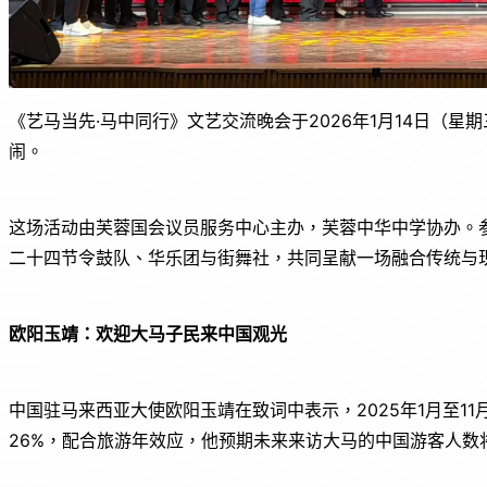
《艺马当先·马中同行》文艺交流晚会于2026年1月14日（
闹。
这场活动由芙蓉国会议员服务中心主办，芙蓉中华中学协办。
二十四节令鼓队、华乐团与街舞社，共同呈献一场融合传统与
欧阳玉靖：欢迎大马子民来中国观光
中国驻马来西亚大使欧阳玉靖在致词中表示，2025年1月至1
26%，配合旅游年效应，他预期未来来访大马的中国游客人数