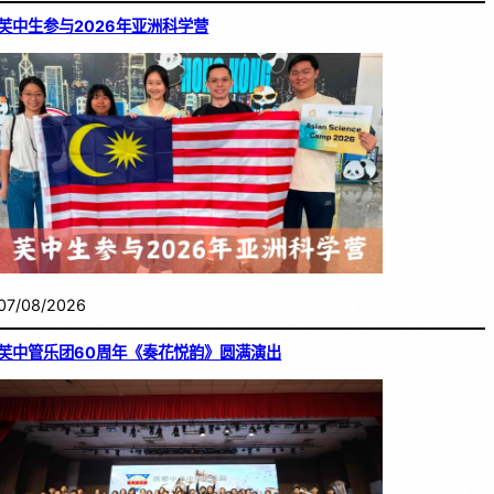
芙中生参与2026年亚洲科学营
07/08/2026
芙中管乐团60周年《奏花悦韵》圆满演出