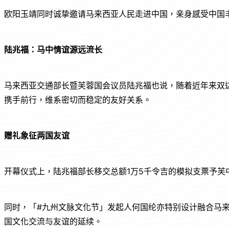
欧阳玉靖同时诚挚邀请马来西亚人民走进中国，亲身感受中国
陆兆福：马中情谊源远流长
马来西亚交通部长暨芙蓉国会议员陆兆福也说，随着近年来双
携手前行，维系密切而稳定的友好关系。
赠礼象征两国友谊
开幕仪式上，陆兆福部长移交总额1万5千令吉的模拟支票予芙
同时，「#九州文脉文化节」发起人何国纶亦特别设计融合马
国文化交流与友谊的延续。