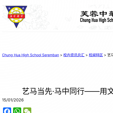
Chung Hua High School Seremban
>
校内资讯总汇
>
校闻特区
>
艺
艺马当先·马中同行——用
15/01/2026
F
W
W