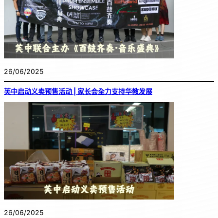
26/06/2025
芙中启动义卖预售活动 | 家长会全力支持华教发展
26/06/2025