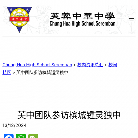
Chung Hua High School Seremban
>
校内资讯总汇
>
校闻
特区
>
芙中团队参访槟城锺灵独中
芙中团队参访槟城锺灵独中
13/12/2024