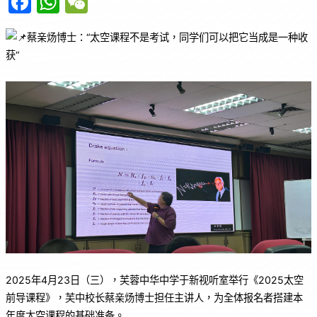
F
W
W
a
h
e
蔡亲炀博士：“太空课程不是考试，同学们可以把它当成是一种收
c
at
C
获“
e
s
h
b
A
at
o
p
o
p
k
2025年4月23日（三），芙蓉中华中学于新视听室举行《2025太空
前导课程》，芙中校长蔡亲炀博士担任主讲人，为全体报名者搭建本
年度太空课程的基础准备。