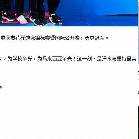
办的「重庆市花样游泳锦标赛暨国际公开赛」勇夺冠军。
众，为学校争光，为马来西亚争光！这一刻，是汗水与坚持最美