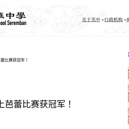
关于芙中
行政机构
芭蕾比赛获冠军！
上芭蕾比赛获冠军！