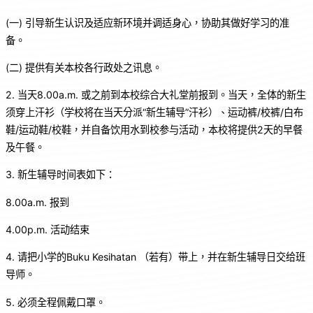
(一) 引导新生认识及适应新环境并调适身心，协助其做好学习的准
备。
(二) 提供有关本校各行政处之讯息。
2. 当天8.00a.m. 或之前到本校综合大礼堂前报到。当天，全体的新生
须穿上汗衫（学校将在当天分派“新生辅导”汗衫）、运动裤/校裤/白布
鞋/运动鞋/校鞋，并自备饮用水到校参与活动，本校将提供2天的早餐
及午餐。
3. 新生辅导时间表如下：
8.00a.m. 报到
4.00p.m. 活动结束
4. 请把小学的Buku Kesihatan （若有）带上，并在新生辅导日交给班
导师。
5. 必须全程佩戴口罩。