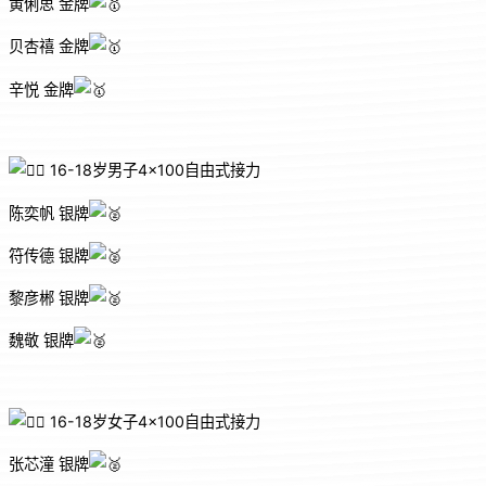
黄俐思 金牌
贝杏禧 金牌
辛悦 金牌
16-18岁男子4×100自由式接力
陈奕帆 银牌
符传德 银牌
黎彦郴 银牌
魏敬 银牌
16-18岁女子4×100自由式接力
张芯潼 银牌