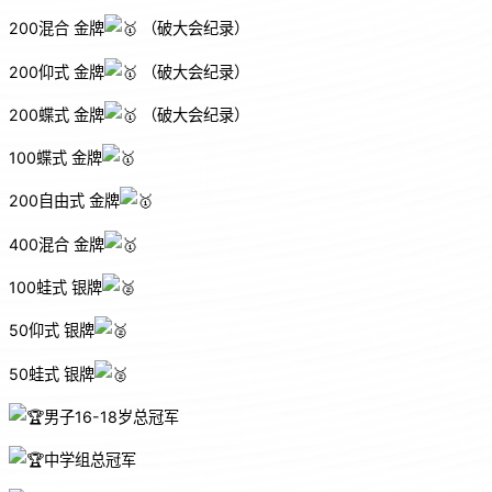
200混合 金牌
（破大会纪录）
200仰式 金牌
（破大会纪录）
200蝶式 金牌
（破大会纪录）
100蝶式 金牌
200自由式 金牌
400混合 金牌
100蛙式 银牌
50仰式 银牌
50蛙式 银牌
男子16-18岁总冠军
中学组总冠军