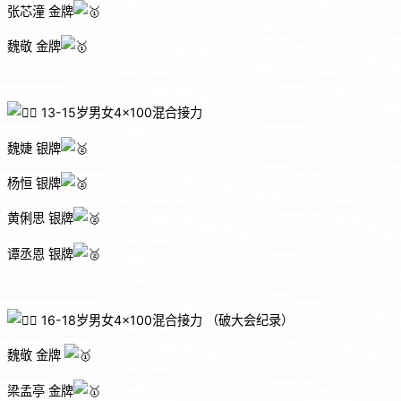
张芯潼 金牌
魏敬 金牌
13-15岁男女4×100混合接力
魏婕 银牌
杨恒 银牌
黄俐思 银牌
谭丞恩 银牌
16-18岁男女4×100混合接力 （破大会纪录）
魏敬 金牌
梁孟亭 金牌