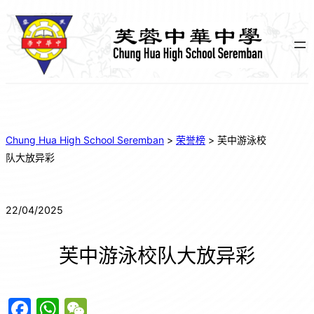
Chung Hua High School Seremban
>
荣誉榜
>
芙中游泳校
队大放异彩
22/04/2025
芙中游泳校队大放异彩
F
W
W