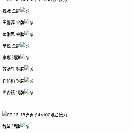
魏婕 金牌
田馨菲 金牌
黄俐思 金牌
辛悦 金牌
李娜 铜牌
苏婧轩 铜牌
许伈榆 铜牌
贝杏禧 铜牌
16-18岁男子4×100混合接力
魏敬 银牌