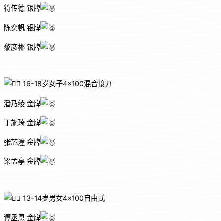
符传德 银牌
陈奕帆 银牌
黎彦郴 银牌
16-18岁女子4×100混合接力
潘乃绫 金牌
丁施琦 金牌
张芯潼 金牌
梁孟亭 金牌
13-14岁男女4×100自由式
谭丞恩 金牌