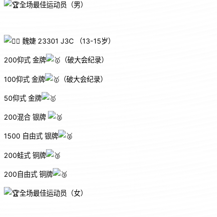
全场最佳运动员（男）
魏婕 23301 J3C （13-15岁）
200仰式 金牌
（破大会纪录）
100仰式 金牌
（破大会纪录）
50仰式 金牌
200混合 银牌
1500 自由式 银牌
200蛙式 铜牌
200自由式 铜牌
全场最佳运动员（女）