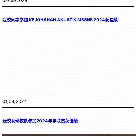
02/08/2024
我校同学参加 KEJOHANAN AKUATIK MSSNS 2024获佳绩
01/08/2024
我校羽球校队参加2024年学联赛获佳绩