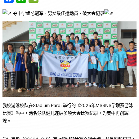
a
h
e
夺中学组总冠军、男女最佳运动员、破大会记录
c
at
C
e
s
h
b
A
at
o
p
o
p
k
我校游泳校队在Stadium Paroi 举行的《2025年MSSNS学联赛游泳
比赛》当中，两名泳队健儿连破多项大会比赛纪录，为芙中再创辉
煌。