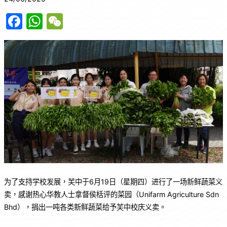
F
W
W
a
h
e
c
at
C
e
s
h
b
A
at
o
p
o
p
k
为了支持学校发展，芙中于6月19日（星期四）进行了一场新鲜蔬菜义
卖，感谢热心华教人士拿督侯栝评的菜园（Unifarm Agriculture Sdn
Bhd），捐出一吨各类新鲜蔬菜给予芙中校庆义卖。