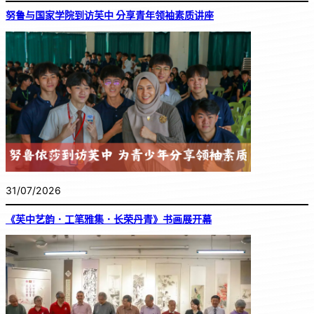
努鲁与国家学院到访芙中 分享青年领袖素质讲座
31/07/2026
《芙中艺韵．工笔雅集．长荣丹青》书画展开幕