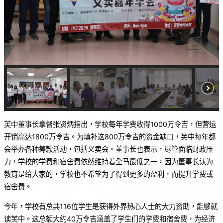
芙中董事长拿督张贤炳指出，学校每年学费收得1000万令吉，但营运
开销高达1800万令吉。为填补这800万令吉的资金缺口，芙中每年都
会举办各种筹款活动，包括义卖会。董事长也表示，尽管面临财政压
力，学校的学费和宿舍费依然维持着全马最低之一，因为董事长认为
教育是给大家的，学校也不希望为了得到更多的盈利，而提升学费或
宿舍费。
今年，学校有总共116位学生是获得外界热心人士的大力资助，能够就
读芙中。这总额大约40万令吉涵盖了学生们的学费和宿舍费，为经济