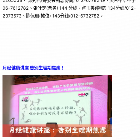
2265558、 郑秀君(筹委会副总协调) 012-6778249、芙蓉中华中学
06-7612782、张叶芝(票务) 144 分线、卢玉美(物资) 134分线/012-
2373573、陈佩珊(摊位) 143分线/012-6732782。
月经健康讲座 告别生理期焦虑！