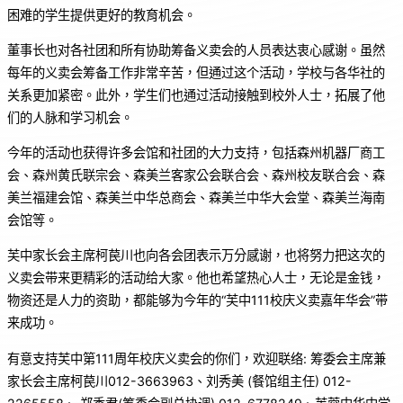
困难的学生提供更好的教育机会。
董事长也对各社团和所有协助筹备义卖会的人员表达衷心感谢。虽然
每年的义卖会筹备工作非常辛苦，但通过这个活动，学校与各华社的
关系更加紧密。此外，学生们也通过活动接触到校外人士，拓展了他
们的人脉和学习机会。
今年的活动也获得许多会馆和社团的大力支持，包括森州机器厂商工
会、森州黄氏联宗会、森美兰客家公会联合会、森州校友联合会、森
美兰福建会馆、森美兰中华总商会、森美兰中华大会堂、森美兰海南
会馆等。
芙中家长会主席柯苠川也向各会团表示万分感谢，也将努力把这次的
义卖会带来更精彩的活动给大家。他也希望热心人士，无论是金钱，
物资还是人力的资助，都能够为今年的“芙中111校庆义卖嘉年华会”带
来成功。
有意支持芙中第111周年校庆义卖会的你们，欢迎联络: 筹委会主席兼
家长会主席柯苠川012-3663963、刘秀美 (餐馆组主任) 012-