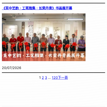
《芙中艺韵．工笔雅集．长荣丹青》书画展开幕
20/07/2026
1
2
3
…
120
下一頁