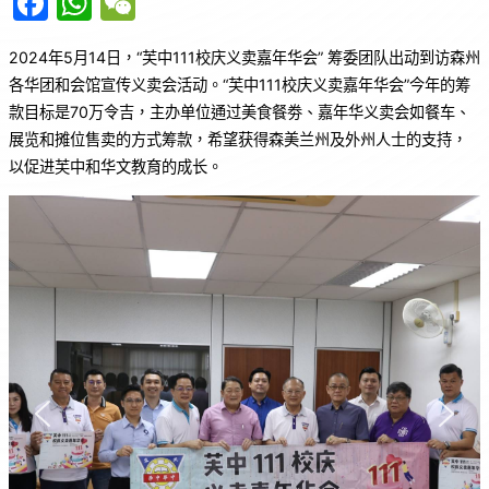
F
W
W
a
h
e
2024年5月14日，“芙中111校庆义卖嘉年华会” 筹委团队出动到访森州
c
at
C
各华团和会馆宣传义卖会活动。“芙中111校庆义卖嘉年华会”今年的筹
e
s
h
款目标是70万令吉，主办单位通过美食餐劵、嘉年华义卖会如餐车、
b
A
at
展览和摊位售卖的方式筹款，希望获得森美兰州及外州人士的支持，
o
p
以促进芙中和华文教育的成长。
o
p
k