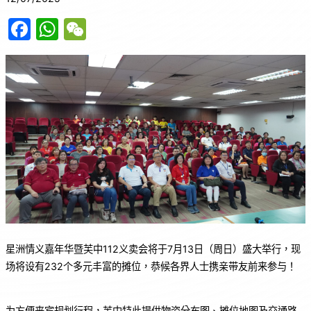
F
W
W
a
h
e
c
at
C
e
s
h
b
A
at
o
p
o
p
k
星洲情义嘉年华暨芙中112义卖会将于7月13日（周日）盛大举行，现
场将设有232个多元丰富的摊位，恭候各界人士携亲带友前来参与！
为方便来宾规划行程，芙中特此提供物资分布图、摊位地图及交通路