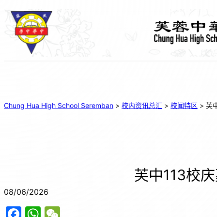
Chung Hua High School Seremban
>
校内资讯总汇
>
校闻特区
>
芙
芙中113校
08/06/2026
F
W
W