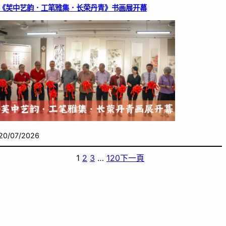
《芙中艺韵．工笔雅集．长荣丹青》书画展开幕
20/07/2026
1
2
3
…
120
下一頁