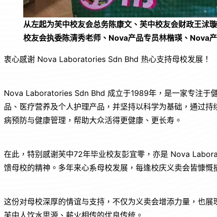
从左起为芙中校友会总务陈康文、芙中校友会财政王沭璇
校友会执委陈清秀老师、Nova产品专员林楷瑛、Nov
衷心感谢 Nova Laboratories Sdn Bhd 热心支持母校发展！
Nova Laboratories Sdn Bhd 成立于1989年，
品、医疗营养及个人护理产品，并坚持以科学为基础，通过持
病预防与健康管理，帮助大众活得更健康、更长寿。
在此，特别感谢芙中72年毕业校友彭宜零，亦是 Nova Labo
馈母校的精神。多年来心系母校发展，每逢校庆义卖会皆慷慨
这份对母校深厚的情谊与支持，不仅为义卖会增添力量，也展
芙中人饮水思源、薪火相传的优良传统。