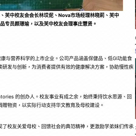
、芙中校友会会长林㘷伲、Nova市场经理林晓莉、芙中
a产品专员颜璟瑜，以及芙中校友会理事庄慧贤。
是一家专注于健康与营养科学的上市企业。公司产品涵盖保健品、低GI功能食
续研发与创新，为消费者提供有效的健康解决方案，协助慢性疾
ratories 的创办人。校友事业有成之余，始终秉持饮水思源、回
捐赠物资，以实际行动支持华文教育及母校建设。
现了校友关爱母校、回馈社会的典范精神，更激励学弟妹们传承