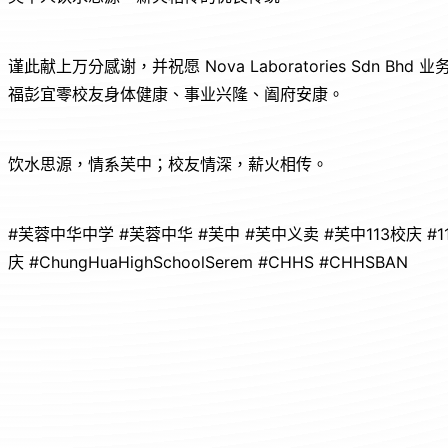
谨此献上万分感谢，并祝愿 Nova Laboratories Sdn
福彭宜零校友身体健康、事业兴隆、阖府安康。
饮水思源，情系芙中；校友情深，薪火相传。
#芙蓉中华中学 #芙蓉中华 #芙中 #芙中义卖 #芙中113校庆 #
庆 #ChungHuaHighSchoolSerem #CHHS #CHHSBAN