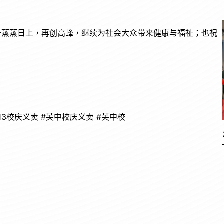
 Bhd 业务蒸蒸日上，再创高峰，继续为社会大众带来健康与福祉；也祝
113校庆义卖 #芙中校庆义卖 #芙中校