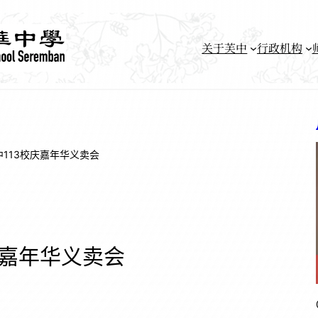
关于芙中
行政机构
中113校庆嘉年华义卖会
庆嘉年华义卖会