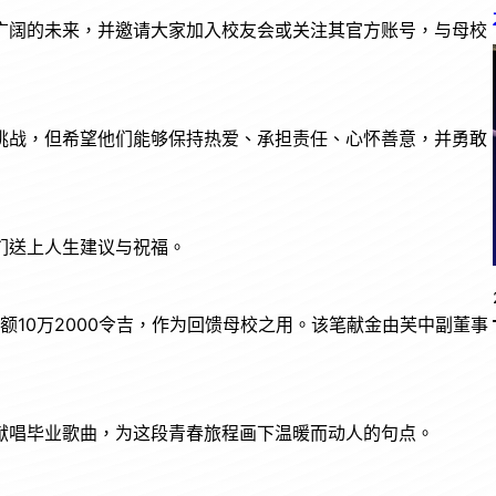
广阔的未来，并邀请大家加入校友会或关注其官方账号，与母校
挑战，但希望他们能够保持热爱、承担责任、心怀善意，并勇敢
们送上人生建议与祝福。
额10万2000令吉，作为回馈母校之用。该笔献金由芙中副董事
献唱毕业歌曲，为这段青春旅程画下温暖而动人的句点。