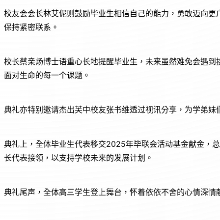
校友会会长林艾伲则鼓励毕业生相信自己的能力，勇敢迈向更
保持紧密联系。
校长蔡亲炀博士语重心长地提醒毕业生，未来虽然难免会遇到
面对生命的每一个课题。
典礼亦特别邀请杰出芙中校友张书维透过视讯分享，为学弟妹
典礼上，全体毕业生代表移交2025年毕联会活动基金献金，总
长代表接领，以支持学校未来的发展计划。
典礼尾声，全体高三学生登上舞台，怀着依依不舍的心情深情