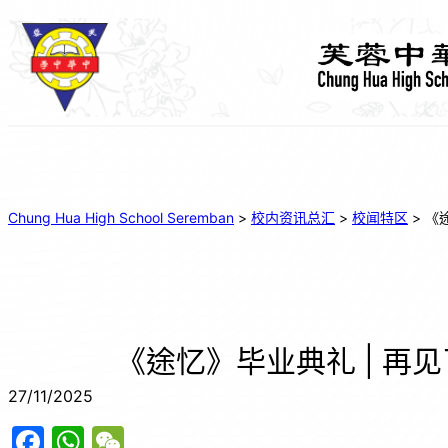
Chung Hua High School Seremban
>
校内资讯总汇
>
校闻特区
>
《
《途忆》毕业典礼 | 再
27/11/2025
F
W
W