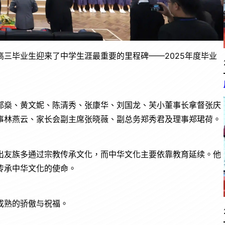
中高三毕业生迎来了中学生涯最重要的里程碑——2025年度毕业
郁燊、黄文妮、陈清秀、张康华、刘国龙、芙小董事长拿督张庆
事林燕云、家长会副主席张晓薇、副总务郑秀君及理事郑珺荷。
出友族多通过宗教传承文化，而中华文化主要依靠教育延续。他
传承中华文化的使命。
成熟的骄傲与祝福。