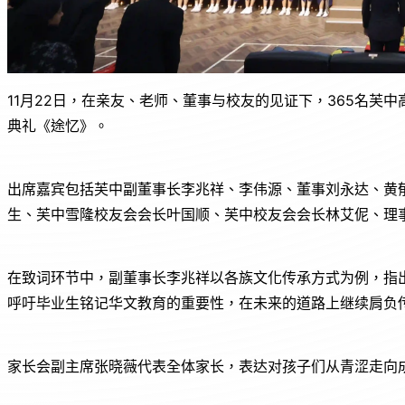
11月22日，在亲友、老师、董事与校友的见证下，365名芙
典礼《途忆》。
出席嘉宾包括芙中副董事长李兆祥、李伟源、董事刘永达、黄
生、芙中雪隆校友会会长叶国顺、芙中校友会会长林艾伲、理
在致词环节中，副董事长李兆祥以各族文化传承方式为例，指
呼吁毕业生铭记华文教育的重要性，在未来的道路上继续肩负
家长会副主席张晓薇代表全体家长，表达对孩子们从青涩走向