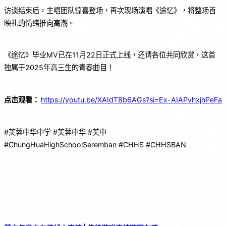
访谈结束后，主唱团队惊喜登场，再次现场演唱《途忆》，将整场首
映礼的情绪推向高潮。
《途忆》毕业MV已在11月22日正式上线，还请各位共同欣赏，这首
独属于2025年高三生的青春曲目！
点击观看：
https://youtu.be/XAIdT8b6AGs?si=Ex-AIAPvhxjhPeFa
#芙蓉中华中学 #芙蓉中华 #芙中
#ChungHuaHighSchoolSeremban #CHHS #CHHSBAN