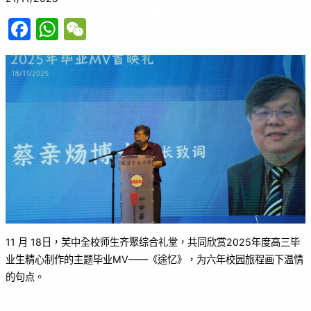
F
W
W
a
h
e
c
at
C
e
s
h
b
A
at
o
p
o
p
k
11 月 18日，芙中全校师生齐聚综合礼堂，共同欣赏2025年度高三毕
业生精心制作的主题毕业MV——《途忆》，为六年校园旅程画下温情
的句点。