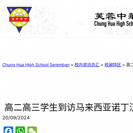
Chung Hua High School Seremban
>
校内资讯总汇
>
校闻特区
>
高二
高二高三学生到访马来西亚诺丁汉大学 Un
20/09/2024
F
W
W