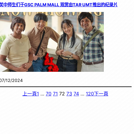
芙中师生们于GSC PALM MALL 观赏由TAR UMT推出的纪录片
07/12/2024
上一頁
1
…
70
71
72
73
74
…
120
下一頁