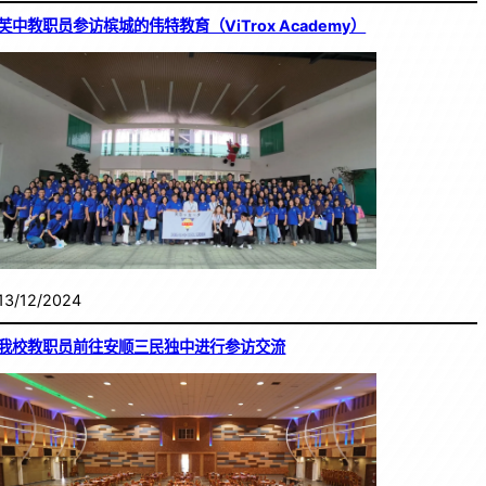
芙中教职员参访槟城的伟特教育（ViTrox Academy）
13/12/2024
我校教职员前往安顺三民独中进行参访交流