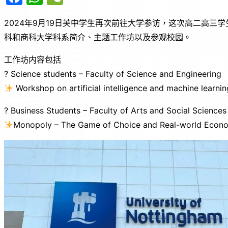
a
h
e
2024年9月19日芙中学生再次前往大学参访，这次高二高三学生到访马来
c
at
C
科和商科大学科系简介、主题工作坊以及参观校园。
e
s
h
b
A
at
工作坊内容包括
o
p
? Science students – Faculty of Science and Engineering
Workshop on artificial intelligence and machine learnin
o
p
k
? Business Students – Faculty of Arts and Social Sciences
Monopoly – The Game of Choice and Real-world Econ