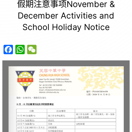
假期注意事项November &
December Activities and
School Holiday Notice
F
W
W
a
h
e
c
at
C
e
s
h
b
A
at
o
p
o
p
k