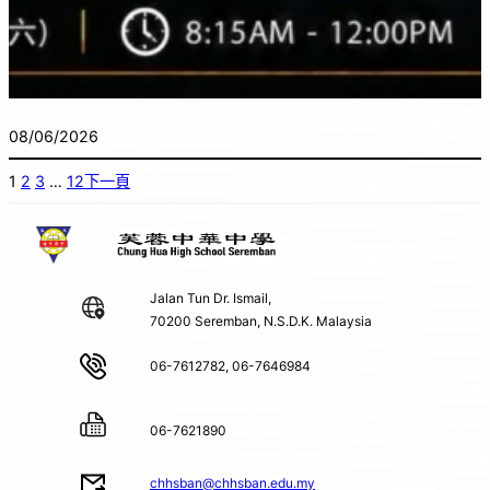
08/06/2026
1
2
3
…
12
下一頁
Jalan Tun Dr. Ismail,
70200 Seremban, N.S.D.K. Malaysia
06-7612782, 06-7646984
06-7621890
chhsban@chhsban.edu.my