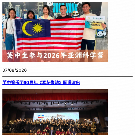
07/08/2026
芙中管乐团60周年《奏花悦韵》圆满演出