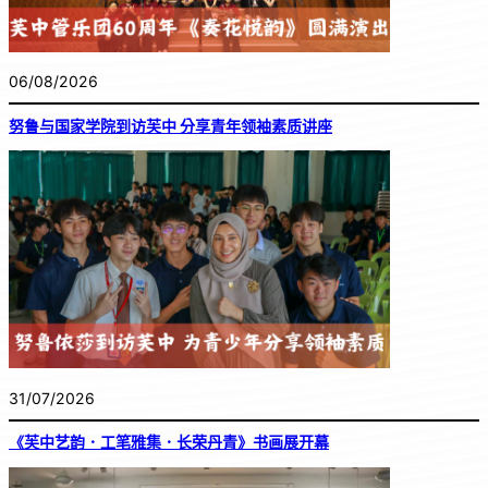
06/08/2026
努鲁与国家学院到访芙中 分享青年领袖素质讲座
31/07/2026
《芙中艺韵．工笔雅集．长荣丹青》书画展开幕