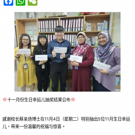
F
W
W
a
h
e
c
at
C
e
s
h
b
A
at
o
p
o
p
k
十一月份生日幸运儿抽奖结果公布
感谢校长蔡亲炀博士在11月4日（星期二）特别抽出5位11月生日幸运
儿，带来一份温馨的祝福与惊喜。