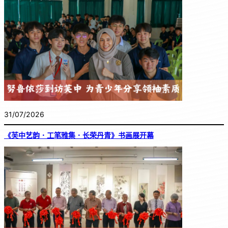
31/07/2026
《芙中艺韵．工笔雅集．长荣丹青》书画展开幕