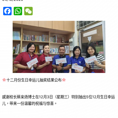
F
W
W
a
h
e
c
at
C
e
s
h
b
A
at
o
p
o
p
k
十二月份生日幸运儿抽奖结果公布
感谢校长蔡亲炀博士在12月3日（星期三）特别抽出5位12月生日幸运
儿，带来一份温馨的祝福与惊喜。