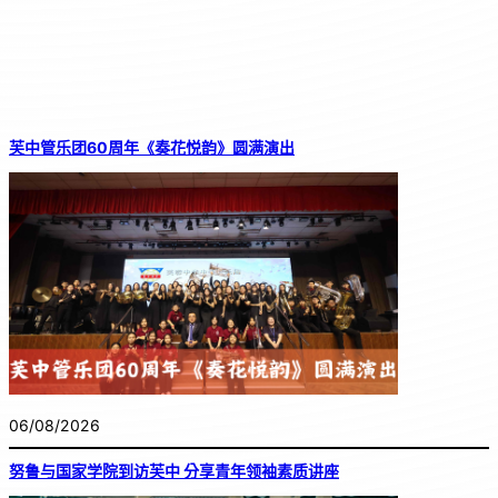
芙中管乐团60周年《奏花悦韵》圆满演出
06/08/2026
努鲁与国家学院到访芙中 分享青年领袖素质讲座