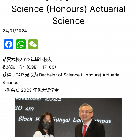
Science (Honours) Actuarial
Science
24/01/2024
F
W
W
a
h
e
恭贺本校2022年毕业校友
c
at
C
祝沁颖同学（C3B， 17100）
e
s
h
获得 UTAR 录取为 Bachelor of Science (Honours) Actuarial
b
A
at
Science
o
p
同时荣获 2023 年优大奖学金
o
p
k