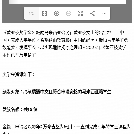
1/2
《黄亚枝奖学金》鼓励马来西亚公民在黄亚枝女士的出生地——中
国，完成大学学位，希望藉由教育和在中国的经历，鼓励青年学子勇
敢追梦、发挥所长，以实现适性扬才之理想。2025年《黄亚枝奖学
金》已开放申请了！
奖学金
资讯
如下：
颁发对象：必须
精通中文
且
符合申请资格
的
马来西亚籍
学生
发放名额：
共
15
位
金额：申请者以
每年
2
万令吉
整为原则，一直到完成四年的学士课程为