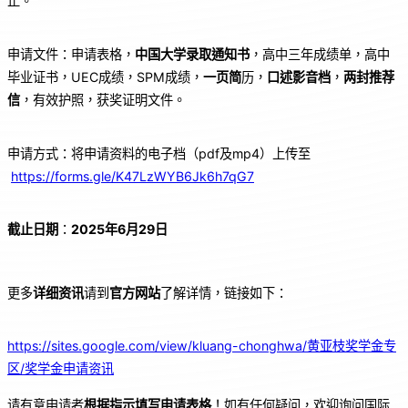
止。
申请文件：申请表格，
中国大学录取通知书
，高中三年成绩单，高中
毕业证书，UEC成绩，SPM成绩，
一页简
历，
口述影音档
，
两封推荐
信
，有效护照，获奖证明文件。
申请方式：将申请资料的电子档（pdf及mp4）上传至
https://forms.gle/K47LzWYB6Jk6h7qG7
截止日期
：
2025
年6
月29
日
更多
详细资讯
请到
官方网站
了解详情，链接如下：
https://sites.google.com/view/kluang-chonghwa/黄亚枝奖学金专
区/奖学金申请资讯
请有意申请者
根据指示填写申请表格
！如有任何疑问，欢迎询问国际