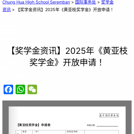
Chung Hua High School Seremban
>
国际事务处
>
奖学金
资讯
>
【奖学金资讯】2025年《黄亚枝奖学金》开放申请！
【奖学金资讯】2025年《黄亚枝
奖学金》开放申请！
F
W
W
a
h
e
c
at
C
e
s
h
b
A
at