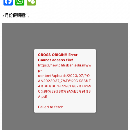
F
W
W
a
h
e
7月份假期通告
c
at
C
e
s
h
b
A
at
o
p
o
p
CROSS ORIGIN!!
Error:
Cannot access file!
k
https://new.chhsban.edu.my/w
p-
content/uploads/2023/07/PO
AN2023037_7%E6%9C%88%E
4%BB%BD%E5%81%87%E6%9
C%9F%E9%80%9A%E5%91%8
A.pdf
Failed to fetch