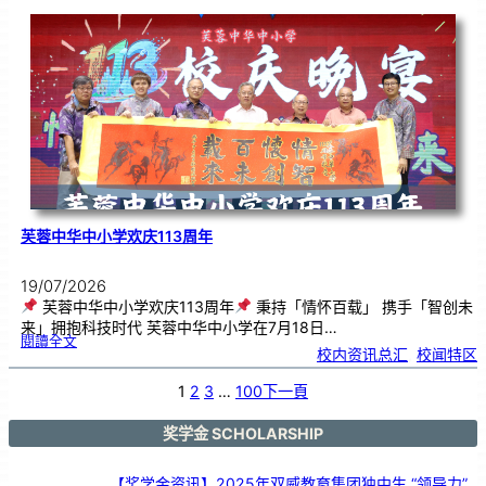
韵
．
工
笔
雅
集
．
长
荣
丹
青
》
书
画
展
开
幕
芙蓉中华中小学欢庆113周年
19/07/2026
芙蓉中华中小学欢庆113周年
秉持「情怀百载」 携手「智创未
来」拥抱科技时代 芙蓉中华中小学在7月18日…
:
閱讀全文
芙
校内资讯总汇
, 
校闻特区
蓉
中
华
中
小
1
2
3
…
100
下一頁
学
欢
庆
1
1
3
奖学金 SCHOLARSHIP
周
年
【奖学金资讯】2025年双威教育集团独中生 “领导力”