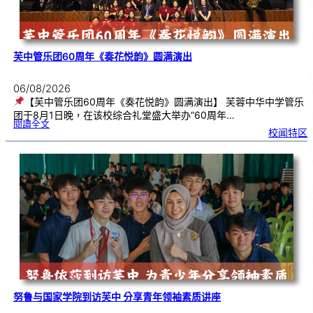
芙中管乐团60周年《奏花悦韵》圆满演出
06/08/2026
【芙中管乐团60周年《奏花悦韵》圆满演出】 芙蓉中华中学管乐
团于8月1日晚，在该校综合礼堂盛大举办“60周年…
:
閱讀全文
芙
校闻特区
中
管
乐
团
6
0
周
年
《
奏
花
悦
韵
》
圆
满
演
出
努鲁与国家学院到访芙中 分享青年领袖素质讲座