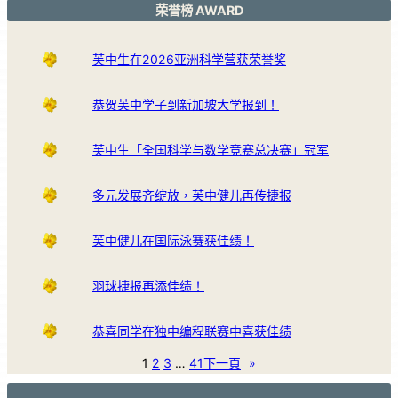
荣誉榜 AWARD
芙中生在2026亚洲科学营获荣誉奖
恭贺芙中学子到新加坡大学报到！
芙中生「全国科学与数学竞赛总决赛」冠军
多元发展齐绽放，芙中健儿再传捷报
芙中健儿在国际泳赛获佳绩！
羽球捷报再添佳绩！
恭喜同学在独中编程联赛中喜获佳绩
1
2
3
…
41
下一頁
»