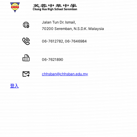
Jalan Tun Dr. Ismail,
70200 Seremban, N.S.D.K. Malaysia
06-7612782, 06-7646984
06-7621890
chhsban@chhsban.edu.my
登入