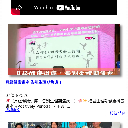
月经健康讲座 告别生理期焦虑！
07/08/2026
【月经健康讲座：告别生理期焦虑！】
校园生理期健康科普
讲座《Positively Period》，于8月…
:
閱讀全文
月
校闻特区
经
健
康
讲
座
告
别
生