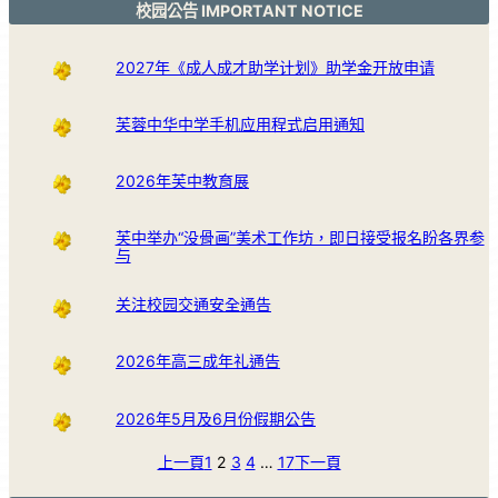
校园公告 IMPORTANT NOTICE
2027年《成人成才助学计划》助学金开放申请
芙蓉中华中学手机应用程式启用通知
2026年芙中教育展
芙中举办“没骨画”美术工作坊，即日接受报名盼各界参
与
关注校园交通安全通告
2026年高三成年礼通告
2026年5月及6月份假期公告
上一頁
1
2
3
4
…
17
下一頁