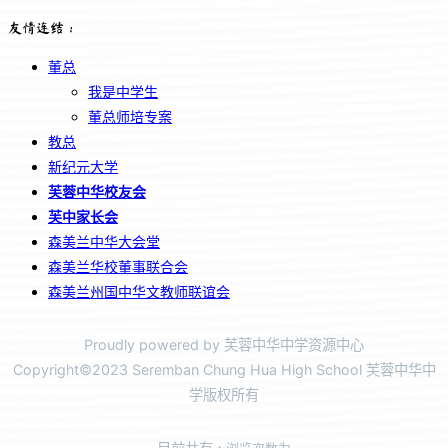
友情连结：
董总
我是中学生
董总师培专案
教总
新纪元大学
芙蓉中华校友会
芙中家长会
森美兰中华大会堂
森美兰华校董事联合会
森美兰州国中华文教师联谊会
Proudly powered by 芙蓉中华中学资源中心
Copyright©2023 Seremban Chung Hua High School 芙蓉中华中
学版权所有