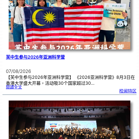
理
期
焦
虑
！
芙中生参与2026年亚洲科学营
07/08/2026
【芙中生参与2026年亚洲科学营】 《2026亚洲科学营》8月3日在
香港大学盛大开幕，活动吸30个国家超过30…
:
閱讀全文
芙
校闻特区
中
生
参
与
2
0
2
6
年
亚
洲
科
学
营