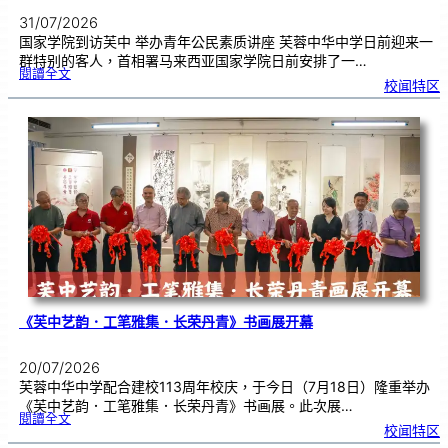
31/07/2026
国家学院到访芙中 举办青年公民素质讲座 芙蓉中华中学日前迎来一
群特别的客人，首相署马来西亚国家学院日前安排了一…
:
閱讀全文
努
校闻特区
鲁
与
国
家
学
院
到
访
芙
中
分
享
青
年
领
袖
素
质
讲
座
《芙中艺韵．工笔雅集．长荣丹青》书画展开幕
20/07/2026
芙蓉中华中学配合建校113周年校庆，于今日（7月18日）隆重举办
《芙中艺韵．工笔雅集．长荣丹青》书画展。此次展…
:
閱讀全文
《
校闻特区
芙
中
艺