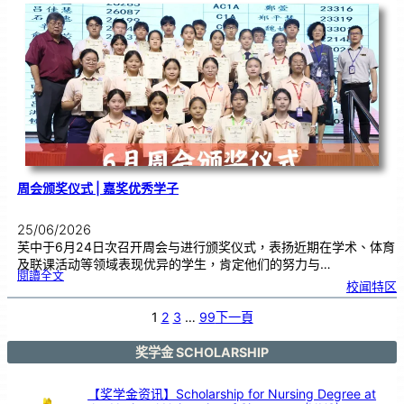
台
演
出
！
马
日
印
台
在
芙
中
大
舞
台
以
鼓
交
流
周会颁奖仪式 | 嘉奖优秀学子
25/06/2026
芙中于6月24日次召开周会与进行颁奖仪式，表扬近期在学术、体育
及联课活动等领域表现优异的学生，肯定他们的努力与…
:
閱讀全文
周
校闻特区
会
颁
奖
仪
式
1
2
3
…
99
下一頁
|
嘉
奖
优
秀
学
奖学金 SCHOLARSHIP
子
【奖学金资讯】Scholarship for Nursing Degree at