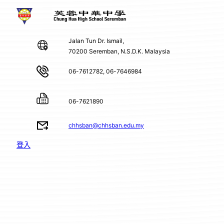
Jalan Tun Dr. Ismail,
70200 Seremban, N.S.D.K. Malaysia
06-7612782, 06-7646984
06-7621890
chhsban@chhsban.edu.my
登入