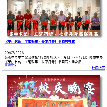
中
分
享
青
年
领
袖
素
质
讲
座
《芙中艺韵．工笔雅集．长荣丹青》书画展开幕
20/07/2026
芙蓉中华中学配合建校113周年校庆，于今日（7月18日）隆重举办
《芙中艺韵．工笔雅集．长荣丹青》书画展。此次展…
:
閱讀全文
《
校闻特区
芙
中
艺
韵
．
工
笔
雅
集
．
长
荣
丹
青
》
书
画
展
开
幕