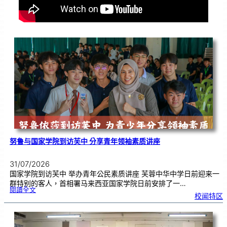
努鲁与国家学院到访芙中 分享青年领袖素质讲座
31/07/2026
国家学院到访芙中 举办青年公民素质讲座 芙蓉中华中学日前迎来一
群特别的客人，首相署马来西亚国家学院日前安排了一…
:
閱讀全文
努
校闻特区
鲁
与
国
家
学
院
到
访
芙