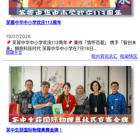
芙蓉中华中小学欢庆113周年
19/07/2026
芙蓉中华中小学欢庆113周年
秉持「情怀百载」 携手「智创未
来」拥抱科技时代 芙蓉中华中小学在7月18日…
:
閱讀全文
芙
校内资讯总汇
, 
校闻特区
蓉
中
华
中
小
学
欢
庆
1
1
3
周
年
芙中生获国际物理奥赛金牌！