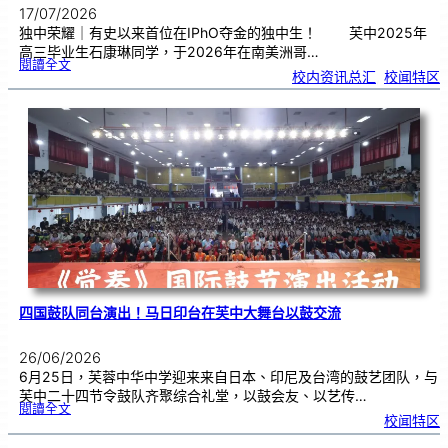
17/07/2026
独中荣耀｜有史以来首位在IPhO夺金的独中生！ 芙中2025年
高三毕业生石康琳同学，于2026年在南美洲哥…
:
閱讀全文
芙
校内资讯总汇
, 
校闻特区
中
生
获
国
际
物
理
奥
赛
金
牌
！
四国鼓队同台演出！马日印台在芙中大舞台以鼓交流
26/06/2026
6月25日，芙蓉中华中学迎来来自日本、印尼及台湾的鼓艺团队，与
芙中二十四节令鼓队齐聚综合礼堂，以鼓会友、以艺传…
:
閱讀全文
四
校闻特区
国
鼓
队
同