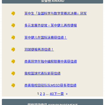
荣誉榜 AWARD
芙中生「全国科学与数学竞赛总决赛」冠军
多元发展齐绽放，芙中健儿再传捷报
芙中健儿在国际泳赛获佳绩！
羽球捷报再添佳绩！
恭喜同学在独中编程联赛中喜获佳绩
我校篮球代表队斩获佳绩
恭喜我校田径队队MSSD获多项佳绩
1
2
3
…
40
下一頁
»