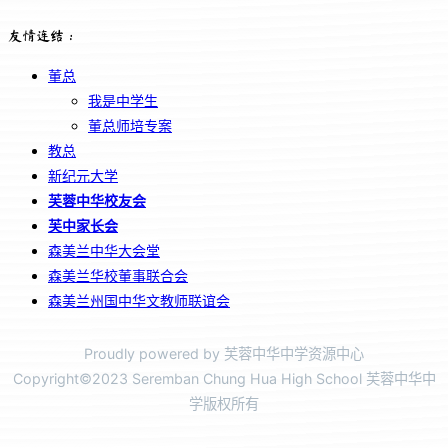
友情连结：
董总
我是中学生
董总师培专案
教总
新纪元大学
芙蓉中华校友会
芙中家长会
森美兰中华大会堂
森美兰华校董事联合会
森美兰州国中华文教师联谊会
Proudly powered by 芙蓉中华中学资源中心
Copyright©2023 Seremban Chung Hua High School 芙蓉中华中
学版权所有