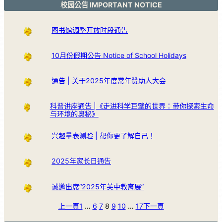
校园公告 IMPORTANT NOTICE
图书馆调整开放时段通告
10月份假期公告 Notice of School Holidays
通告 | 关于2025年度常年赞助人大会
科普讲座通告 |《走进科学巨擘的世界：带你探索生命
与环境的奥秘》
兴趣量表测验 | 帮你更了解自己！
2025年家长日通告
诚邀出席“2025年芙中教育展”
上一頁
1
…
6
7
8
9
10
…
17
下一頁