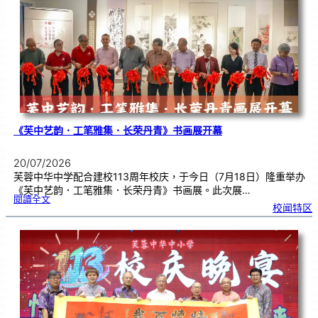
芙
中
分
享
青
年
领
袖
素
质
讲
座
《芙中艺韵．工笔雅集．长荣丹青》书画展开幕
20/07/2026
芙蓉中华中学配合建校113周年校庆，于今日（7月18日）隆重举办
《芙中艺韵．工笔雅集．长荣丹青》书画展。此次展…
:
閱讀全文
《
校闻特区
芙
中
艺
韵
．
工
笔
雅
集
．
长
荣
丹
青
》
书
画
展
开
幕