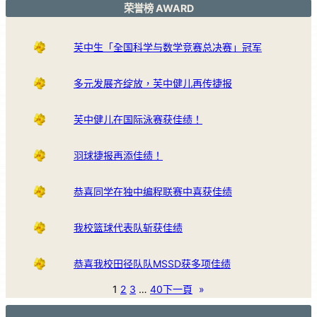
荣誉榜 AWARD
芙中生「全国科学与数学竞赛总决赛」冠军
多元发展齐绽放，芙中健儿再传捷报
芙中健儿在国际泳赛获佳绩！
羽球捷报再添佳绩！
恭喜同学在独中编程联赛中喜获佳绩
我校篮球代表队斩获佳绩
恭喜我校田径队队MSSD获多项佳绩
1
2
3
…
40
下一頁
»