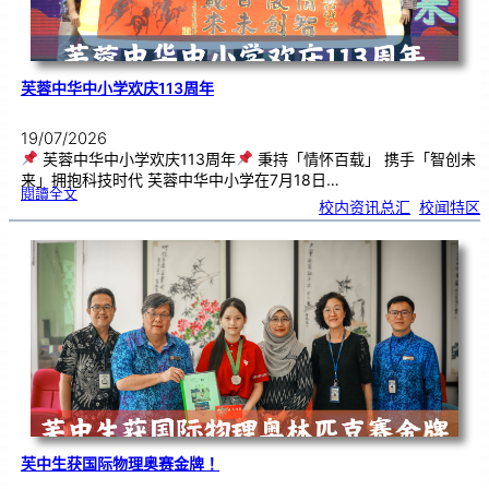
芙蓉中华中小学欢庆113周年
19/07/2026
芙蓉中华中小学欢庆113周年
秉持「情怀百载」 携手「智创未
来」拥抱科技时代 芙蓉中华中小学在7月18日…
:
閱讀全文
芙
校内资讯总汇
, 
校闻特区
蓉
中
华
中
小
学
欢
庆
1
1
3
周
年
芙中生获国际物理奥赛金牌！