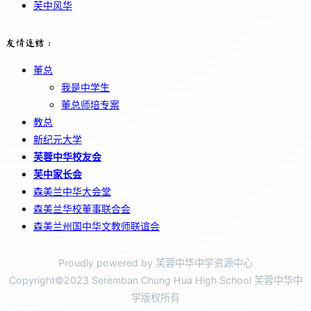
芙中风华
友情连结：
董总
我是中学生
董总师培专案
教总
新纪元大学
芙蓉中华校友会
芙中家长会
森美兰中华大会堂
森美兰华校董事联合会
森美兰州国中华文教师联谊会
Proudly powered by 芙蓉中华中学资源中心
Copyright©2023 Seremban Chung Hua High School 芙蓉中华中
学版权所有