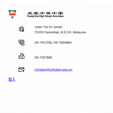
Jalan Tun Dr. Ismail,
70200 Seremban, N.S.D.K. Malaysia
06-7612782, 06-7646984
06-7621890
chhsban@chhsban.edu.my
登入