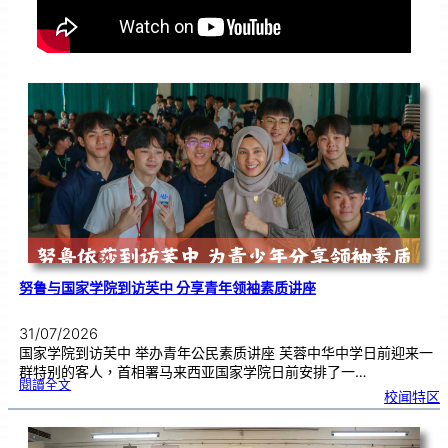
努鲁与国家学院到访芙中 分享青年领袖素质讲座
31/07/2026
国家学院到访芙中 举办青年公民素质讲座 芙蓉中华中学日前迎来一
群特别的客人，首相署马来西亚国家学院日前安排了一…
:
閱讀全文
努
校闻特区
鲁
与
国
家
学
院
到
访