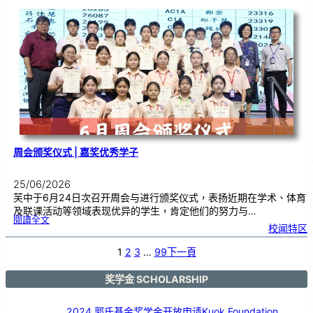
同
台
演
出
！
马
日
印
台
在
芙
中
大
舞
台
以
鼓
交
流
周会颁奖仪式 | 嘉奖优秀学子
25/06/2026
芙中于6月24日次召开周会与进行颁奖仪式，表扬近期在学术、体育
及联课活动等领域表现优异的学生，肯定他们的努力与…
:
閱讀全文
周
校闻特区
会
颁
奖
仪
式
1
2
3
…
99
下一頁
|
嘉
奖
优
秀
学
奖学金 SCHOLARSHIP
子
2024 郭氏基金奖学金开放申请Kuok Foundation