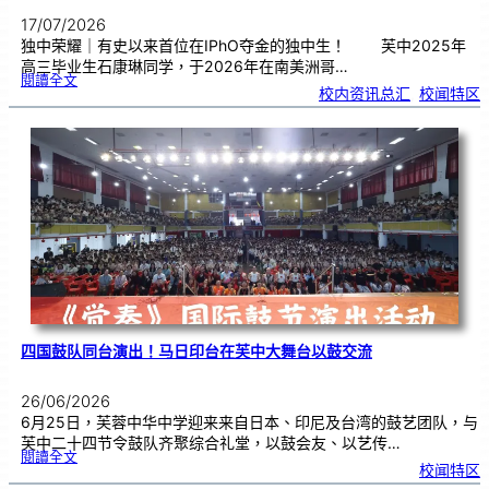
17/07/2026
独中荣耀｜有史以来首位在IPhO夺金的独中生！ 芙中2025年
高三毕业生石康琳同学，于2026年在南美洲哥…
:
閱讀全文
芙
校内资讯总汇
, 
校闻特区
中
生
获
国
际
物
理
奥
赛
金
牌
！
四国鼓队同台演出！马日印台在芙中大舞台以鼓交流
26/06/2026
6月25日，芙蓉中华中学迎来来自日本、印尼及台湾的鼓艺团队，与
芙中二十四节令鼓队齐聚综合礼堂，以鼓会友、以艺传…
:
閱讀全文
四
校闻特区
国
鼓
队