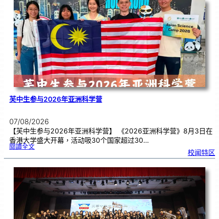
告
别
生
理
期
焦
虑
！
芙中生参与2026年亚洲科学营
07/08/2026
【芙中生参与2026年亚洲科学营】 《2026亚洲科学营》8月3日在
香港大学盛大开幕，活动吸30个国家超过30…
:
閱讀全文
芙
校闻特区
中
生
参
与
2
0
2
6
年
亚
洲
科
学
营