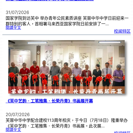
31/07/2026
国家学院到访芙中 举办青年公民素质讲座 芙蓉中华中学日前迎来一
群特别的客人，首相署马来西亚国家学院日前安排了一…
:
閱讀全文
努
校闻特区
鲁
与
国
家
学
院
到
访
芙
中
分
享
青
年
领
袖
素
质
讲
座
《芙中艺韵．工笔雅集．长荣丹青》书画展开幕
20/07/2026
芙蓉中华中学配合建校113周年校庆，于今日（7月18日）隆重举办
《芙中艺韵．工笔雅集．长荣丹青》书画展。此次展…
:
閱讀全文
《