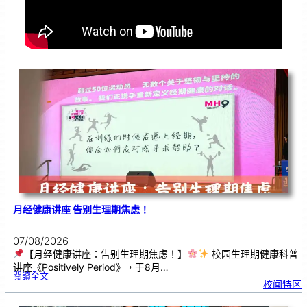
月经健康讲座 告别生理期焦虑！
07/08/2026
【月经健康讲座：告别生理期焦虑！】
校园生理期健康科普
讲座《Positively Period》，于8月…
:
閱讀全文
月
校闻特区
经
健
康
讲
座