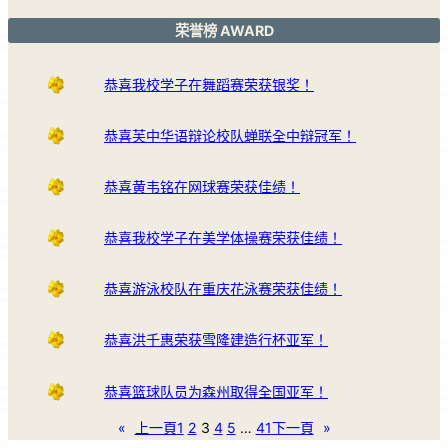
荣誉榜 AWARD
恭喜我校学子在舞蹈赛荣获银奖！
恭喜芙中华语辩论校队蝉联全中辩冠军！
恭喜黄韦铭在网球赛荣获佳绩！
恭喜我校学子在美学体操赛荣获佳绩！
恭喜游泳校队在重庆花泳赛荣获佳绩！
恭喜洪千惠荣获雪隆建造行杯亚军！
恭喜篮球队员为森州取得全国亚军！
«
上一頁
1
2
3
4
5
…
41
下一頁
»