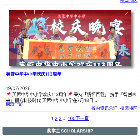
校闻特区
芙
中
艺
韵
．
工
笔
雅
集
．
长
荣
丹
青
》
书
画
展
开
幕
芙蓉中华中小学欢庆113周年
19/07/2026
芙蓉中华中小学欢庆113周年
秉持「情怀百载」 携手「智创未
来」拥抱科技时代 芙蓉中华中小学在7月18日…
:
閱讀全文
芙
校内资讯总汇
, 
校闻特区
蓉
中
华
中
小
1
2
3
…
100
下一頁
学
欢
庆
1
1
3
奖学金 SCHOLARSHIP
周
年