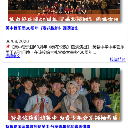
芙中管乐团60周年《奏花悦韵》圆满演出
06/08/2026
【芙中管乐团60周年《奏花悦韵》圆满演出】 芙蓉中华中学管乐
团于8月1日晚，在该校综合礼堂盛大举办“60周年…
:
閱讀全文
芙
校闻特区
中
管
乐
团
6
0
周
年
《
奏
花
悦
韵
》
圆
满
演
出
努鲁与国家学院到访芙中 分享青年领袖素质讲座