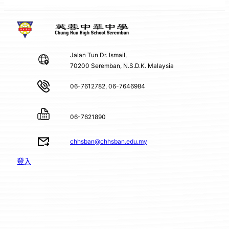
Jalan Tun Dr. Ismail,
70200 Seremban, N.S.D.K. Malaysia
06-7612782, 06-7646984
06-7621890
chhsban@chhsban.edu.my
登入