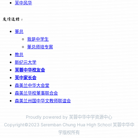
芙中风华
友情连结：
董总
我是中学生
董总师培专案
教总
新纪元大学
芙蓉中华校友会
芙中家长会
森美兰中华大会堂
森美兰华校董事联合会
森美兰州国中华文教师联谊会
Proudly powered by 芙蓉中华中学资源中心
Copyright©2023 Seremban Chung Hua High School 芙蓉中华中
学版权所有