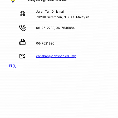
Jalan Tun Dr. Ismail,
70200 Seremban, N.S.D.K. Malaysia
06-7612782, 06-7646984
06-7621890
chhsban@chhsban.edu.my
登入