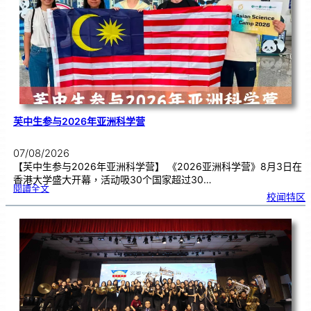
期
焦
虑
！
芙中生参与2026年亚洲科学营
07/08/2026
【芙中生参与2026年亚洲科学营】 《2026亚洲科学营》8月3日在
香港大学盛大开幕，活动吸30个国家超过30…
:
閱讀全文
芙
校闻特区
中
生
参
与
2
0
2
6
年
亚
洲
科
学
营