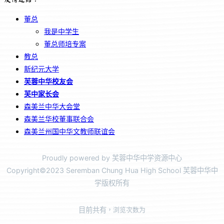
董总
我是中学生
董总师培专案
教总
新纪元大学
芙蓉中华校友会
芙中家长会
森美兰中华大会堂
森美兰华校董事联合会
森美兰州国中华文教师联谊会
Proudly powered by 芙蓉中华中学资源中心
Copyright©2023 Seremban Chung Hua High School 芙蓉中华中
学版权所有
目前共有
，浏览次数为