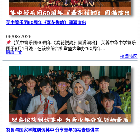
芙中管乐团60周年《奏花悦韵》圆满演出
06/08/2026
【芙中管乐团60周年《奏花悦韵》圆满演出】 芙蓉中华中学管乐
团于8月1日晚，在该校综合礼堂盛大举办“60周年…
:
閱讀全文
芙
校闻特区
中
管
乐
团
6
0
周
年
《
奏
花
悦
韵
》
圆
满
演
出
努鲁与国家学院到访芙中 分享青年领袖素质讲座