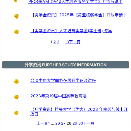
PROGRAM《东钢人才培养服务奖学金》介绍与说明
【奖学金资讯】2025年《黄亚枝奖学金》开放申请！
【奖学金资讯】人才培育奖学金(学士班) 专案
1
2
3
…
13
下一頁
升学资讯 FURTHER STUDY INFORMATION
台湾中原大学举办在线升学职涯讲座
2023年第19届中国高等教育展
【升学资讯】拉曼大学（优大）2023 年校园与线上开
放日
上一頁
1
…
26
27
28
29
30
下一頁