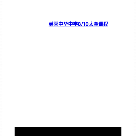
芙蓉中华中学8/10太空课程