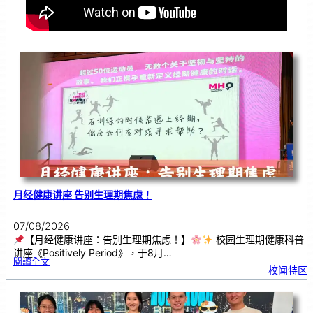
月经健康讲座 告别生理期焦虑！
07/08/2026
【月经健康讲座：告别生理期焦虑！】
校园生理期健康科普
讲座《Positively Period》，于8月…
:
閱讀全文
月
校闻特区
经
健
康
讲
座
告
别
生
理