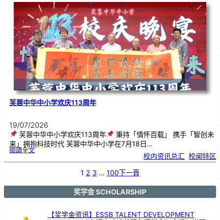
．
工
笔
雅
集
．
长
荣
丹
青
》
书
画
展
开
幕
芙蓉中华中小学欢庆113周年
19/07/2026
芙蓉中华中小学欢庆113周年
秉持「情怀百载」 携手「智创未
来」拥抱科技时代 芙蓉中华中小学在7月18日…
:
閱讀全文
芙
校内资讯总汇
, 
校闻特区
蓉
中
华
中
小
1
2
3
…
100
下一頁
学
欢
庆
1
1
3
奖学金 SCHOLARSHIP
周
年
【奖学金资讯】ESSB TALENT DEVELOPMENT