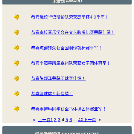
荣誉榜 AWARD
恭喜我校华语辩论队荣获高学杯4.0季军！
恭喜本校音乐学会在文艺歌唱比赛荣获佳绩！
恭喜陈键锋荣获全国羽球锦标赛季军！
恭喜李茹善所属森州队荣获女子团体冠军！
恭喜陈颖泽荣获羽球赛佳绩！
恭喜篮球健儿获佳绩！
恭喜辜愷琳同学获全马体操团体赛亚军！
«
上一頁
1
2
3
4
5
6
…
40
下一頁
»