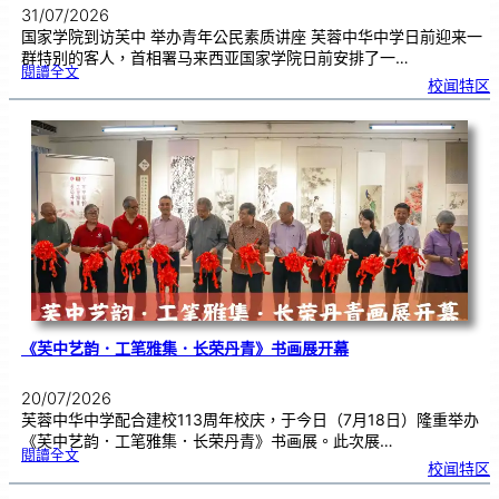
31/07/2026
国家学院到访芙中 举办青年公民素质讲座 芙蓉中华中学日前迎来一
群特别的客人，首相署马来西亚国家学院日前安排了一…
:
閱讀全文
努
校闻特区
鲁
与
国
家
学
院
到
访
芙
中
分
享
青
年
领
袖
素
质
讲
座
《芙中艺韵．工笔雅集．长荣丹青》书画展开幕
20/07/2026
芙蓉中华中学配合建校113周年校庆，于今日（7月18日）隆重举办
《芙中艺韵．工笔雅集．长荣丹青》书画展。此次展…
:
閱讀全文
《
校闻特区
芙
中
艺
韵