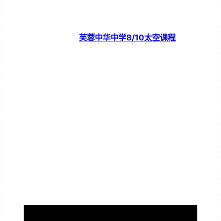
芙蓉中华中学8/10太空课程