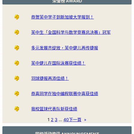
荣誉榜 AWARD
恭贺芙中学子到新加坡大学报到！
芙中生「全国科学与数学竞赛总决赛」冠军
多元发展齐绽放，芙中健儿再传捷报
芙中健儿在国际泳赛获佳绩！
羽球捷报再添佳绩！
恭喜同学在独中编程联赛中喜获佳绩
我校篮球代表队斩获佳绩
1
2
3
…
40
下一頁
»