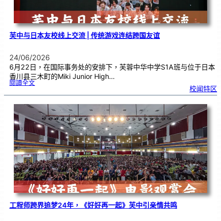
芙中与日本友校线上交流 | 传统游戏连结跨国友谊
24/06/2026
6月22日，在国际事务处的安排下，芙蓉中华中学S1A班与位于日本
香川县三木町的Miki Junior High…
:
閱讀全文
芙
校闻特区
中
与
日
本
友
校
线
上
交
流
|
传
统
游
戏
连
结
跨
国
友
谊
工程师跨界追梦24年，《好好再一起》芙中引亲情共鸣