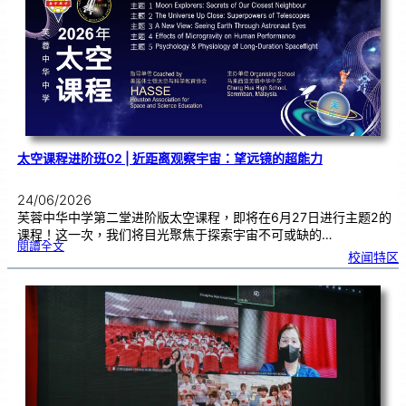
秀
学
子
太空课程进阶班02 | 近距离观察宇宙：望远镜的超能力
24/06/2026
芙蓉中华中学第二堂进阶版太空课程，即将在6月27日进行主题2的
课程！这一次，我们将目光聚焦于探索宇宙不可或缺的…
:
閱讀全文
太
校闻特区
空
课
程
进
阶
班
0
2
|
近
距
离
观
察
宇
宙
：
望
远
镜
的
超
能
力