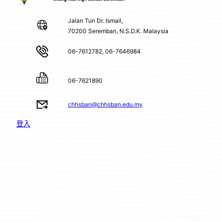
Jalan Tun Dr. Ismail,
70200 Seremban, N.S.D.K. Malaysia
06-7612782, 06-7646984
06-7621890
chhsban@chhsban.edu.my
登入