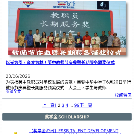
布
置
比
赛
颁
奖
仪
式
|
创
意
布
置
营
造
温
馨
校
园
以光为引，育梦为林！芙中教师节庆典暨长期服务颁奖仪式
20/06/2026
为表扬芙中教职员对学校发展的贡献，芙蓉中华中学于6月20日举行
教师节庆典暨长期服务颁奖仪式。大会上，学生与教师…
:
閱讀全文
以
校闻特区
光
为
引
，
育
上一頁
1
2
3
4
…
99
下一頁
梦
为
林
！
芙
中
奖学金 SCHOLARSHIP
教
师
节
庆
典
暨
【奖学金资讯】ESSB TALENT DEVELOPMENT
长
期