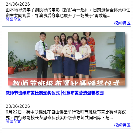
24/06/2026
由本地导演李子剑执导的电影《好好再一起》，日前邀请全体芙中住
宿生共同观赏，导演事后分享也展开了一场关于“勇敢追…
:
閱讀全文
工
校闻特区
程
师
跨
界
追
梦
2
4
年
，
《
好
好
再
一
起
》
芙
中
引
亲
情
共
鸣
教师节班级布置比赛颁奖仪式 |创意布置营造温馨校园
23/06/2026
6月22日，芙中联课处在自由讲堂举行教师节班级布置比赛颁奖仪
式，由行政副校长龙思岑及获奖班级班导师共同出席，与…
:
閱讀全文
教
校闻特区
师
节
班
级