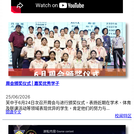
周会颁奖仪式 | 嘉奖优秀学子
25/06/2026
芙中于6月24日次召开周会与进行颁奖仪式，表扬近期在学术、体育
及联课活动等领域表现优异的学生，肯定他们的努力与…
:
閱讀全文
周
校闻特区
会
颁
奖
仪
式
|
嘉
奖
优