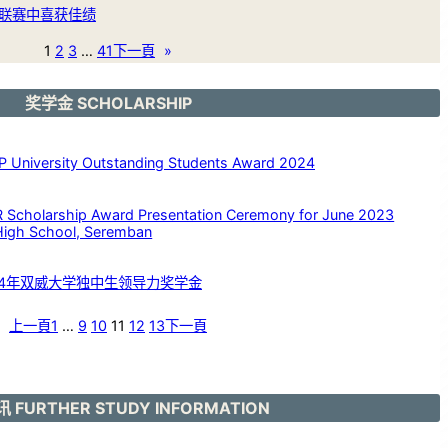
联赛中喜获佳绩
1
2
3
…
41
下一頁
»
奖学金 SCHOLARSHIP
versity Outstanding Students Award 2024
larship Award Presentation Ceremony for June 2023
High School, Seremban
24年双威大学独中生领导力奖学金
上一頁
1
…
9
10
11
12
13
下一頁
 FURTHER STUDY INFORMATION