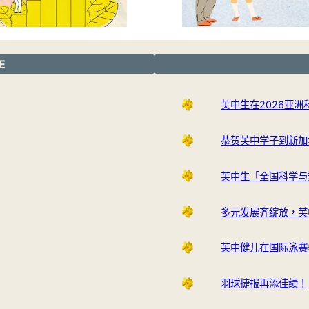
E
芙中生在2026亚
恭贺芙中学子到新加
芙中生「全国科学与
多元发展齐绽放，芙
芙中健儿在国际泳赛
羽球捷报再添佳绩！