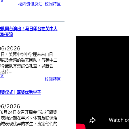
:
文
芙
校内资讯总汇
, 
校闻特区
中
生
获
国
际
物
理
奥
赛
金
牌
！
鼓队同台演出！马日印台在芙中大
以鼓交流
06/2026
25日，芙蓉中华中学迎来来自日
印尼及台湾的鼓艺团队，与芙中二
节令鼓队齐聚综合礼堂，以鼓会
以艺传…
:
文
四
校闻特区
国
鼓
队
同
台
演
出
奖仪式 | 嘉奖优秀学子
！
马
日
印
台
在
06/2026
芙
中
大
舞
于6月24日次召开周会与进行颁奖
台
以
鼓
，表扬近期在学术、体育及联课活
交
流
领域表现优异的学生，肯定他们的