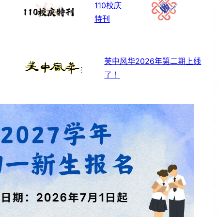
110校庆
特刊
芙中风华2026年第二期上线
了！