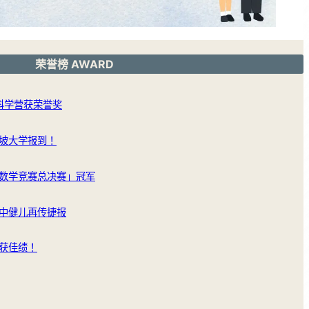
荣誉榜 AWARD
洲科学营获荣誉奖
坡大学报到！
数学竞赛总决赛」冠军
中健儿再传捷报
获佳绩！