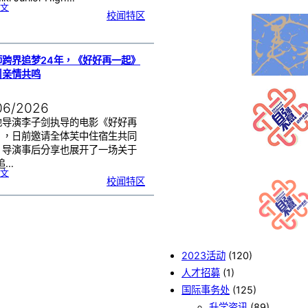
:
文
芙
校闻特区
中
与
日
本
友
校
线
上
交
流
师跨界追梦24年，《好好再一起》
|
传
引亲情共鸣
统
游
戏
连
结
跨
国
06/2026
友
谊
地导演李子剑执导的电影《好好再
》，日前邀请全体芙中住宿生共同
，导演事后分享也展开了一场关于
追…
:
文
工
校闻特区
程
师
跨
界
追
梦
2
4
年
，
《
好
好
再
一
起
2023活动
(120)
》
芙
中
人才招募
(1)
引
亲
情
共
国际事务处
(125)
鸣
升学资讯
(89)