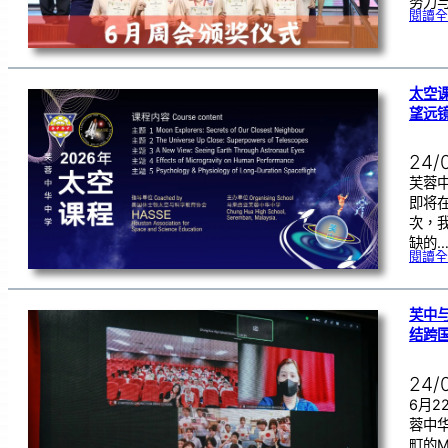
努力
閱讀全
太空课
望远
24/
芙蓉
即将在
次，
缺的
閱讀全
芙中与
结跨
24/
6月
蓉中
町的Mik