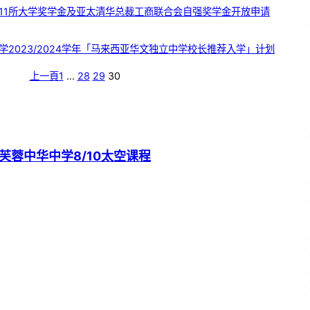
11所大学奖学金及亚太清华总裁工商联合会自强奖学金开放申请
学2023/2024学年「马来西亚华文独立中学校长推荐入学」计划
上一頁
1
…
28
29
30
芙蓉中华中学8/10太空课程