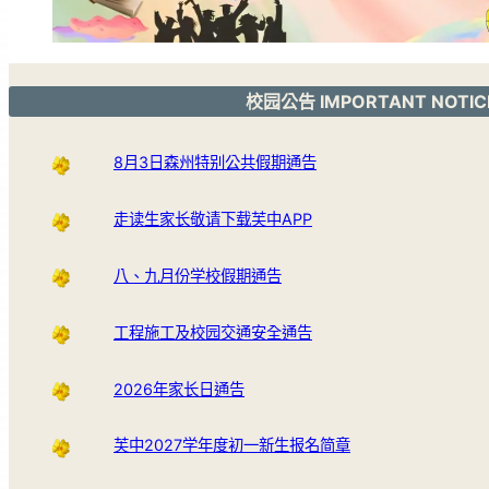
校园公告 IMPORTANT NOTIC
8月3日森州特别公共假期通告
走读生家长敬请下载芙中APP
八、九月份学校假期通告
工程施工及校园交通安全通告
2026年家长日通告
芙中2027学年度初一新生报名简章