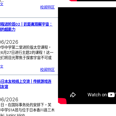
与…
:
文
周
校闻特区
会
颁
奖
仪
式
|
嘉
奖
优
秀
程进阶班02 | 近距离观察宇宙：
学
子
镜的超能力
06/2026
中华中学第二堂进阶版太空课程，
6月27日进行主题2的课程！这一
我们将目光聚焦于探索宇宙不可或
…
:
文
太
校闻特区
空
课
程
进
阶
班
0
日本友校线上交流 | 传统游戏连
2
|
近
国友谊
距
离
观
察
宇
宙
06/2026
：
望
远
镜
22日，在国际事务处的安排下，芙
的
超
华中学S1A班与位于日本香川县三木
能
力
i Junior High…