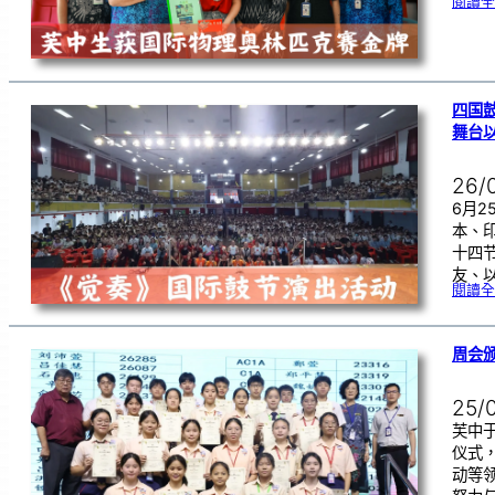
閱讀全
四国
舞台
26/
6月
本、
十四
友、
閱讀全
周会颁
25/
芙中
仪式
动等