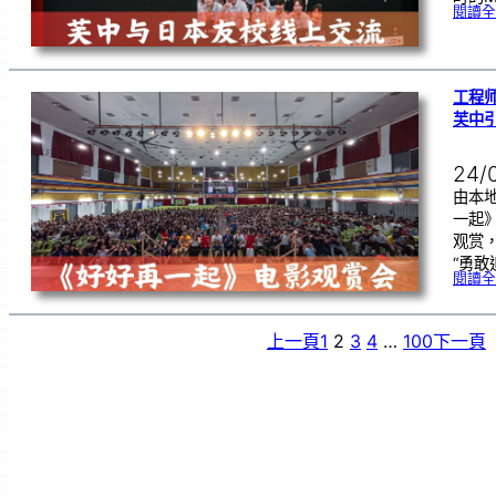
閱讀全
工程
芙中
24/
由本
一起
观赏
“勇敢
閱讀全
上一頁
1
2
3
4
…
100
下一頁