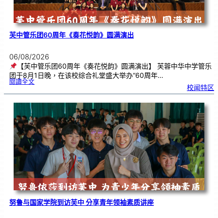
芙中管乐团60周年《奏花悦韵》圆满演出
06/08/2026
【芙中管乐团60周年《奏花悦韵》圆满演出】 芙蓉中华中学管乐
团于8月1日晚，在该校综合礼堂盛大举办“60周年…
:
閱讀全文
芙
校闻特区
中
管
乐
团
6
0
周
年
《
奏
花
悦
韵
》
圆
满
演
出
努鲁与国家学院到访芙中 分享青年领袖素质讲座