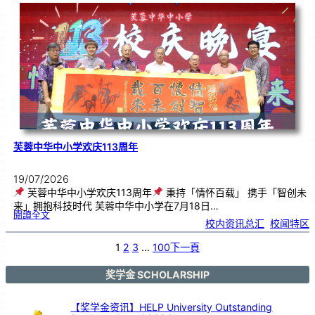
．
工
笔
雅
集
．
长
荣
丹
青
》
书
画
展
开
幕
芙蓉中华中小学欢庆113周年
19/07/2026
芙蓉中华中小学欢庆113周年
秉持「情怀百载」 携手「智创未
来」拥抱科技时代 芙蓉中华中小学在7月18日…
:
閱讀全文
芙
校内资讯总汇
, 
校闻特区
蓉
中
华
中
小
1
2
3
…
100
下一頁
学
欢
庆
1
1
3
奖学金 SCHOLARSHIP
周
年
【奖学金资讯】HELP University Outstanding