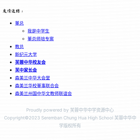
友情连结：
董总
我是中学生
董总师培专案
教总
新纪元大学
芙蓉中华校友会
芙中家长会
森美兰中华大会堂
森美兰华校董事联合会
森美兰州国中华文教师联谊会
Proudly powered by 芙蓉中华中学资源中心
Copyright©2023 Seremban Chung Hua High School 芙蓉中华中
学版权所有