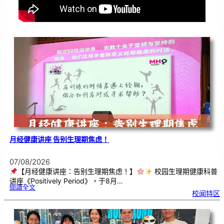
月经健康讲座 告别生理期焦虑！
07/08/2026
【月经健康讲座：告别生理期焦虑！】
校园生理期健康科普
讲座《Positively Period》，于8月…
:
閱讀全文
月
校闻特区
经
健
康
讲
座
告
别
生
理