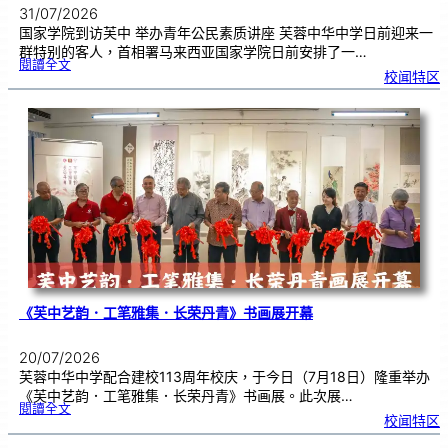
31/07/2026
国家学院到访芙中 举办青年公民素质讲座 芙蓉中华中学日前迎来一
群特别的客人，首相署马来西亚国家学院日前安排了一…
:
閱讀全文
努
校闻特区
鲁
与
国
家
学
院
到
访
芙
中
分
享
青
年
领
袖
素
质
讲
座
《芙中艺韵．工笔雅集．长荣丹青》书画展开幕
20/07/2026
芙蓉中华中学配合建校113周年校庆，于今日（7月18日）隆重举办
《芙中艺韵．工笔雅集．长荣丹青》书画展。此次展…
:
閱讀全文
《
校闻特区
芙
中
艺
韵