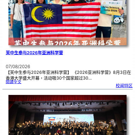
期
焦
虑
！
芙中生参与2026年亚洲科学营
07/08/2026
【芙中生参与2026年亚洲科学营】 《2026亚洲科学营》8月3日在
香港大学盛大开幕，活动吸30个国家超过30…
:
閱讀全文
芙
校闻特区
中
生
参
与
2
0
2
6
年
亚
洲
科
学
营