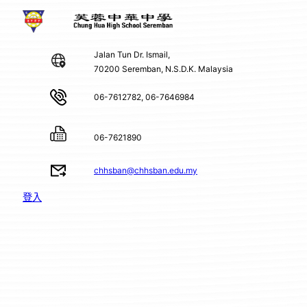
Jalan Tun Dr. Ismail,
70200 Seremban, N.S.D.K. Malaysia
06-7612782, 06-7646984
06-7621890
chhsban@chhsban.edu.my
登入